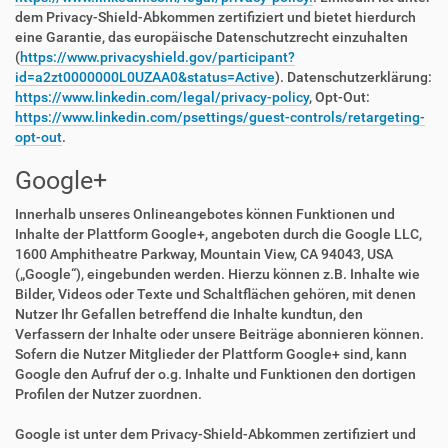
dem Privacy-Shield-Abkommen zertifiziert und bietet hierdurch
eine Garantie, das europäische Datenschutzrecht einzuhalten
(
https://www.privacyshield.gov/participant?
id=a2zt0000000L0UZAA0&status=Active
). Datenschutzerklärung:
https://www.linkedin.com/legal/privacy-policy
, Opt-Out:
https://www.linkedin.com/psettings/guest-controls/retargeting-
opt-out
.
Google+
Innerhalb unseres Onlineangebotes können Funktionen und
Inhalte der Plattform Google+, angeboten durch die Google LLC,
1600 Amphitheatre Parkway, Mountain View, CA 94043, USA
(„Google“), eingebunden werden. Hierzu können z.B. Inhalte wie
Bilder, Videos oder Texte und Schaltflächen gehören, mit denen
Nutzer Ihr Gefallen betreffend die Inhalte kundtun, den
Verfassern der Inhalte oder unsere Beiträge abonnieren können.
Sofern die Nutzer Mitglieder der Plattform Google+ sind, kann
Google den Aufruf der o.g. Inhalte und Funktionen den dortigen
Profilen der Nutzer zuordnen.
Google ist unter dem Privacy-Shield-Abkommen zertifiziert und