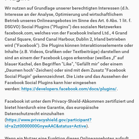
Wir nutzen auf Grundlage unserer berechtigten Interessen (d.h.
Interesse an der Analyse, Optimierung und wirtschaftlichem
Betrieb unseres Onlineangebotes im Sinne des Art. 6 Abs. 1 lit. f.
DSGVO) Social Plugins ("Plugins") des sozialen Netzwerkes
facebook.com, welches von der Facebook Ireland Ltd., 4 Grand
Canal Square, Grand Canal Harbour, Dublin 2, Irland betrieben
wird ("Facebook"). Die Plugins können Interaktionselemente oder
Inhalte (z.B. Videos, Grafiken oder Textbeiträge) darstellen und
sind an einem der Facebook Logos erkennbar (weißes „f“ auf
blauer Kachel, den Begriffen "Like", "Gefällt mir" oder einem
„Daumen hoch“-Zeichen) oder sind mit dem Zusatz "Facebook
Social Plugin" gekennzeichnet. Die Liste und das Aussehen der
Facebook Social Plugins kann hier eingesehen
werden:
https://developers.facebook.com/docs/plugins/
.
Facebook ist unter dem Privacy-Shield-Abkommen zertifiziert und
bietet hierdurch eine Garantie, das europäische
Datenschutzrecht einzuhalten
(
https://www.privacyshield.gov/participant?
id=a2zt0000000GnywAAC&status=Active
).
Wenn ein Nutzer eine Funktion dieses Onlineangebotes aufruft,