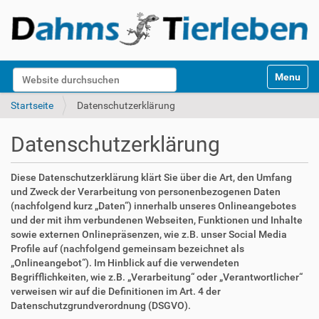
S
Website durchsuchen
Toggle na
e
k
Erweiterte Suche…
Startseite
Datenschutzerklärung
t
i
Datenschutzerklärung
o
n
e
Diese Datenschutzerklärung klärt Sie über die Art, den Umfang
n
und Zweck der Verarbeitung von personenbezogenen Daten
(nachfolgend kurz „Daten“) innerhalb unseres Onlineangebotes
und der mit ihm verbundenen Webseiten, Funktionen und Inhalte
sowie externen Onlinepräsenzen, wie z.B. unser Social Media
Profile auf (nachfolgend gemeinsam bezeichnet als
„Onlineangebot“). Im Hinblick auf die verwendeten
Begrifflichkeiten, wie z.B. „Verarbeitung“ oder „Verantwortlicher“
verweisen wir auf die Definitionen im Art. 4 der
Datenschutzgrundverordnung (DSGVO).