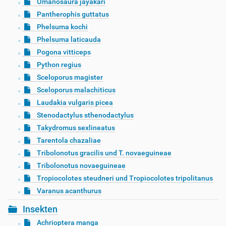
Omanosaura jayakari
Pantherophis guttatus
Phelsuma kochi
Phelsuma laticauda
Pogona vitticeps
Python regius
Sceloporus magister
Sceloporus malachiticus
Laudakia vulgaris picea
Stenodactylus sthenodactylus
Takydromus sexlineatus
Tarentola chazaliae
Tribolonotus gracilis und T. novaeguineae
Tribolonotus novaeguineae
Tropiocolotes steudneri und Tropiocolotes tripolitanus
Varanus acanthurus
Insekten
Achrioptera manga