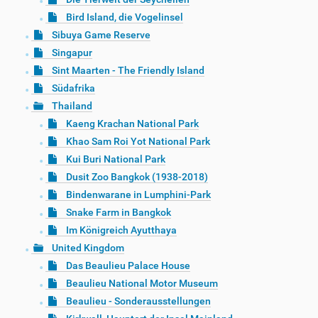
Bird Island, die Vogelinsel
Sibuya Game Reserve
Singapur
Sint Maarten - The Friendly Island
Südafrika
Thailand
Kaeng Krachan National Park
Khao Sam Roi Yot National Park
Kui Buri National Park
Dusit Zoo Bangkok (1938-2018)
Bindenwarane in Lumphini-Park
Snake Farm in Bangkok
Im Königreich Ayutthaya
United Kingdom
Das Beaulieu Palace House
Beaulieu National Motor Museum
Beaulieu - Sonderausstellungen