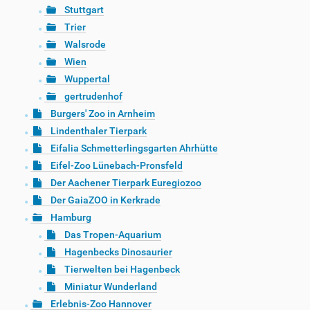
Stuttgart
Trier
Walsrode
Wien
Wuppertal
gertrudenhof
Burgers' Zoo in Arnheim
Lindenthaler Tierpark
Eifalia Schmetterlingsgarten Ahrhütte
Eifel-Zoo Lünebach-Pronsfeld
Der Aachener Tierpark Euregiozoo
Der GaiaZOO in Kerkrade
Hamburg
Das Tropen-Aquarium
Hagenbecks Dinosaurier
Tierwelten bei Hagenbeck
Miniatur Wunderland
Erlebnis-Zoo Hannover