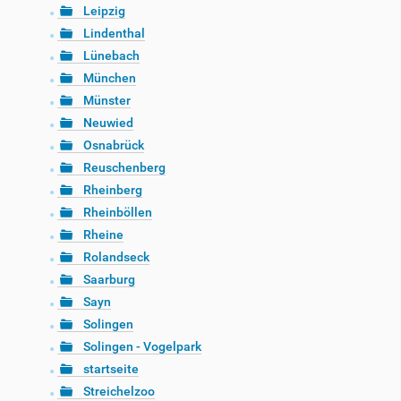
Leipzig
Lindenthal
Lünebach
München
Münster
Neuwied
Osnabrück
Reuschenberg
Rheinberg
Rheinböllen
Rheine
Rolandseck
Saarburg
Sayn
Solingen
Solingen - Vogelpark
startseite
Streichelzoo