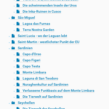
Die schwimmenden Inseln der Uros
Die Inka-Ruinen in Cusco
São Miguel
Lagoa das Furnas
Terra Nostra Garden
Saint Lucia - wo der Leguan lebt
Saint-Martin - westlichster Punkt der EU
Sardinien
Capo d'Orso
Capo Figari
Capo Testa
Monte Limbara
Laguna di San Teodoro
Nuraghenkultur auf Sardinien
Verlassene Funkbasis auf dem Monte Limbara
Die Tierwelt auf Sardinien
Seychellen
Die Tierwelt der Seychellen