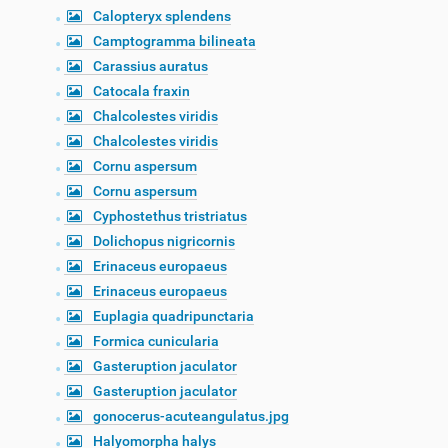
Calopteryx splendens
Camptogramma bilineata
Carassius auratus
Catocala fraxin
Chalcolestes viridis
Chalcolestes viridis
Cornu aspersum
Cornu aspersum
Cyphostethus tristriatus
Dolichopus nigricornis
Erinaceus europaeus
Erinaceus europaeus
Euplagia quadripunctaria
Formica cunicularia
Gasteruption jaculator
Gasteruption jaculator
gonocerus-acuteangulatus.jpg
Halyomorpha halys