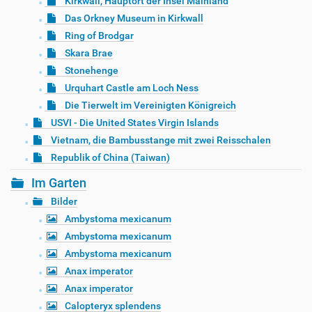
Kirkwall, Hauptort der Insel Mainland
Das Orkney Museum in Kirkwall
Ring of Brodgar
Skara Brae
Stonehenge
Urquhart Castle am Loch Ness
Die Tierwelt im Vereinigten Königreich
USVI - Die United States Virgin Islands
Vietnam, die Bambusstange mit zwei Reisschalen
Republik of China (Taiwan)
Im Garten
Bilder
Ambystoma mexicanum
Ambystoma mexicanum
Ambystoma mexicanum
Anax imperator
Anax imperator
Calopteryx splendens