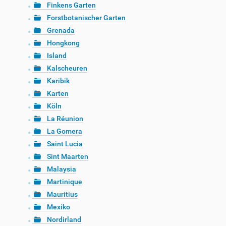
Finkens Garten
Forstbotanischer Garten
Grenada
Hongkong
Island
Kalscheuren
Karibik
Karten
Köln
La Réunion
La Gomera
Saint Lucia
Sint Maarten
Malaysia
Martinique
Mauritius
Mexiko
Nordirland