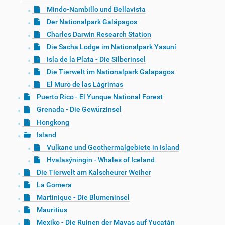
Mindo-Nambillo und Bellavista
Der Nationalpark Galápagos
Charles Darwin Research Station
Die Sacha Lodge im Nationalpark Yasuní
Isla de la Plata - Die Silberinsel
Die Tierwelt im Nationalpark Galapagos
El Muro de las Lágrimas
Puerto Rico - El Yunque National Forest
Grenada - Die Gewürzinsel
Hongkong
Island
Vulkane und Geothermalgebiete in Island
Hvalasýningin - Whales of Iceland
Die Tierwelt am Kalscheurer Weiher
La Gomera
Martinique - Die Blumeninsel
Mauritius
Mexiko - Die Ruinen der Mayas auf Yucatán