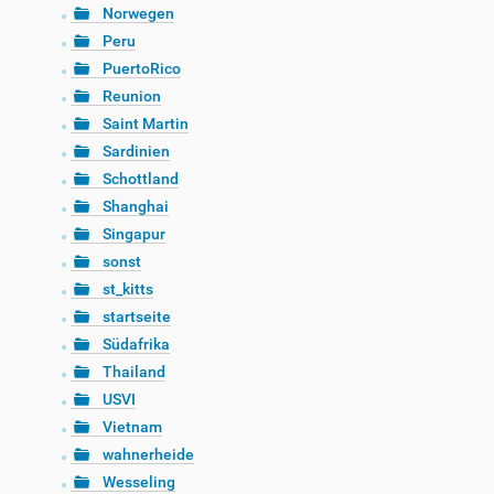
Norwegen
Peru
PuertoRico
Reunion
Saint Martin
Sardinien
Schottland
Shanghai
Singapur
sonst
st_kitts
startseite
Südafrika
Thailand
USVI
Vietnam
wahnerheide
Wesseling