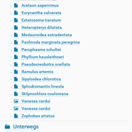
Aretaon asperrimus
Eurycantha calcarata
Extatosoma tiaratum
Heteropteryx dilatata
Medauroidea extradentata
Pachnoda marginata peregrina
Peruphasma schultei
Phyllium hausleithneri
Pseudocreobotra ocellata
Ramulus artemis
Sipyloidea chlorotica
Sphodromantis lineola
Stilpnochlora couloniana
Vanessa cardui
Vanessa cardui
Zophobas atratus
Unterwegs