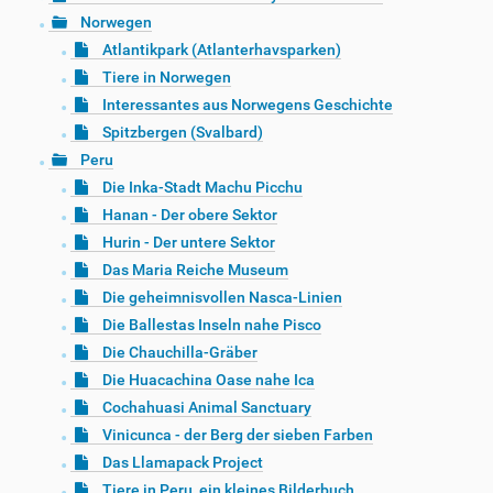
Norwegen
Atlantikpark (Atlanterhavsparken)
Tiere in Norwegen
Interessantes aus Norwegens Geschichte
Spitzbergen (Svalbard)
Peru
Die Inka-Stadt Machu Picchu
Hanan - Der obere Sektor
Hurin - Der untere Sektor
Das Maria Reiche Museum
Die geheimnisvollen Nasca-Linien
Die Ballestas Inseln nahe Pisco
Die Chauchilla-Gräber
Die Huacachina Oase nahe Ica
Cochahuasi Animal Sanctuary
Vinicunca - der Berg der sieben Farben
Das Llamapack Project
Tiere in Peru, ein kleines Bilderbuch