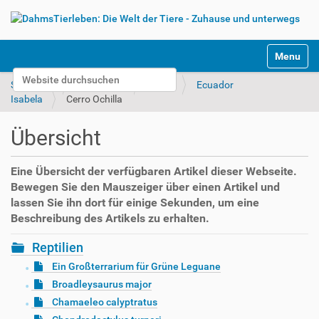
S
Toggle na
e
Website durchsuchen
k
Startseite
Unterwegs
Bilder
Ecuador
t
Erweiterte Suche…
Isabela
Cerro Ochilla
i
o
Übersicht
n
e
n
Eine Übersicht der verfügbaren Artikel dieser Webseite.
Bewegen Sie den Mauszeiger über einen Artikel und
lassen Sie ihn dort für einige Sekunden, um eine
Beschreibung des Artikels zu erhalten.
Reptilien
Ein Großterrarium für Grüne Leguane
Broadleysaurus major
Chamaeleo calyptratus