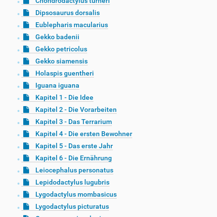
Chondrodactylus turneri
Dipsosaurus dorsalis
Eublepharis macularius
Gekko badenii
Gekko petricolus
Gekko siamensis
Holaspis guentheri
Iguana iguana
Kapitel 1 - Die Idee
Kapitel 2 - Die Vorarbeiten
Kapitel 3 - Das Terrarium
Kapitel 4 - Die ersten Bewohner
Kapitel 5 - Das erste Jahr
Kapitel 6 - Die Ernährung
Leiocephalus personatus
Lepidodactylus lugubris
Lygodactylus mombasicus
Lygodactylus picturatus