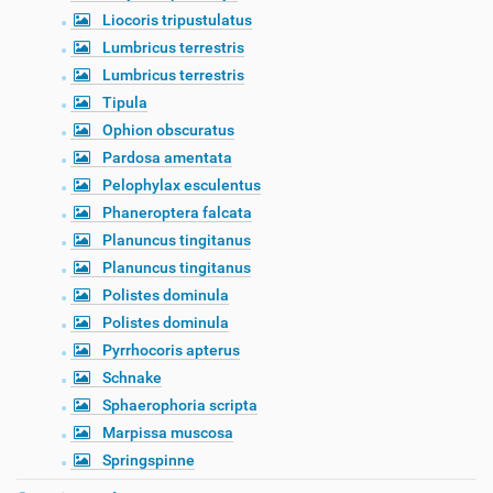
Liocoris tripustulatus
Lumbricus terrestris
Lumbricus terrestris
Tipula
Ophion obscuratus
Pardosa amentata
Pelophylax esculentus
Phaneroptera falcata
Planuncus tingitanus
Planuncus tingitanus
Polistes dominula
Polistes dominula
Pyrrhocoris apterus
Schnake
Sphaerophoria scripta
Marpissa muscosa
Springspinne