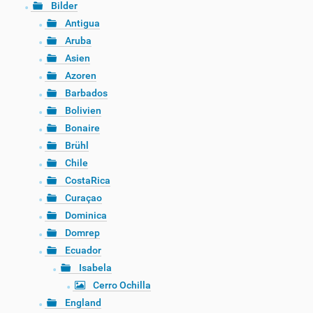
Bilder
Antigua
Aruba
Asien
Azoren
Barbados
Bolivien
Bonaire
Brühl
Chile
CostaRica
Curaçao
Dominica
Domrep
Ecuador
Isabela
Cerro Ochilla
England