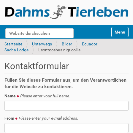
S
Website durchsuchen
Toggle na
e
k
Erweiterte Suche…
Startseite
Unterwegs
Bilder
Ecuador
t
Sacha Lodge
Leontocebus nigricollis
i
o
Kontaktformular
n
e
n
Füllen Sie dieses Formular aus, um den Verantwortlichen
für die Website zu kontaktieren.
Name
Please enter your full name.
From
Please enter your e-mail address.