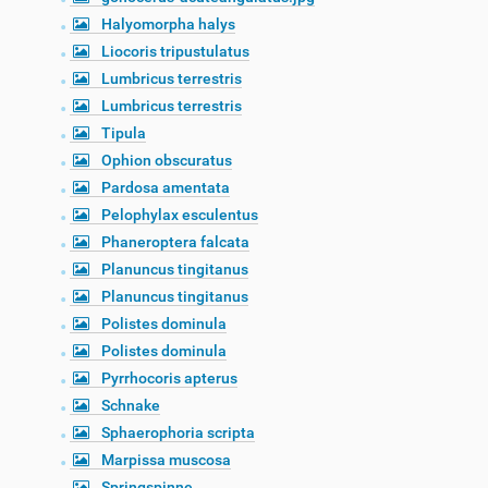
Halyomorpha halys
Liocoris tripustulatus
Lumbricus terrestris
Lumbricus terrestris
Tipula
Ophion obscuratus
Pardosa amentata
Pelophylax esculentus
Phaneroptera falcata
Planuncus tingitanus
Planuncus tingitanus
Polistes dominula
Polistes dominula
Pyrrhocoris apterus
Schnake
Sphaerophoria scripta
Marpissa muscosa
Springspinne