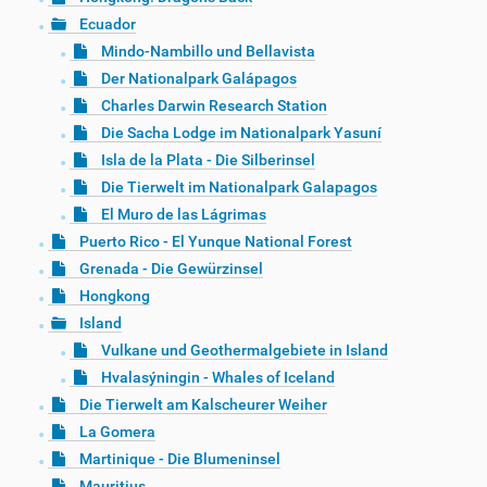
Ecuador
Mindo-Nambillo und Bellavista
Der Nationalpark Galápagos
Charles Darwin Research Station
Die Sacha Lodge im Nationalpark Yasuní
Isla de la Plata - Die Silberinsel
Die Tierwelt im Nationalpark Galapagos
El Muro de las Lágrimas
Puerto Rico - El Yunque National Forest
Grenada - Die Gewürzinsel
Hongkong
Island
Vulkane und Geothermalgebiete in Island
Hvalasýningin - Whales of Iceland
Die Tierwelt am Kalscheurer Weiher
La Gomera
Martinique - Die Blumeninsel
Mauritius