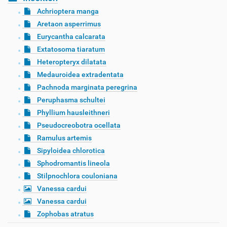
Achrioptera manga
Aretaon asperrimus
Eurycantha calcarata
Extatosoma tiaratum
Heteropteryx dilatata
Medauroidea extradentata
Pachnoda marginata peregrina
Peruphasma schultei
Phyllium hausleithneri
Pseudocreobotra ocellata
Ramulus artemis
Sipyloidea chlorotica
Sphodromantis lineola
Stilpnochlora couloniana
Vanessa cardui
Vanessa cardui
Zophobas atratus