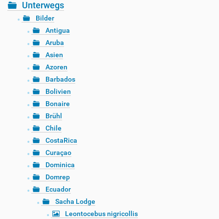
Unterwegs
Bilder
Antigua
Aruba
Asien
Azoren
Barbados
Bolivien
Bonaire
Brühl
Chile
CostaRica
Curaçao
Dominica
Domrep
Ecuador
Sacha Lodge
Leontocebus nigricollis