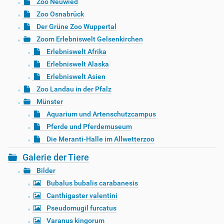
Zoo Neuwied
Zoo Osnabrück
Der Grüne Zoo Wuppertal
Zoom Erlebniswelt Gelsenkirchen
Erlebniswelt Afrika
Erlebniswelt Alaska
Erlebniswelt Asien
Zoo Landau in der Pfalz
Münster
Aquarium und Artenschutzcampus
Pferde und Pferdemuseum
Die Meranti-Halle im Allwetterzoo
Galerie der Tiere
Bilder
Bubalus bubalis carabanesis
Canthigaster valentini
Pseudomugil furcatus
Varanus kingorum