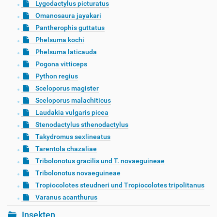
Lygodactylus picturatus
Omanosaura jayakari
Pantherophis guttatus
Phelsuma kochi
Phelsuma laticauda
Pogona vitticeps
Python regius
Sceloporus magister
Sceloporus malachiticus
Laudakia vulgaris picea
Stenodactylus sthenodactylus
Takydromus sexlineatus
Tarentola chazaliae
Tribolonotus gracilis und T. novaeguineae
Tribolonotus novaeguineae
Tropiocolotes steudneri und Tropiocolotes tripolitanus
Varanus acanthurus
Insekten