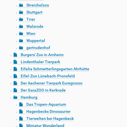
Streichelzoo
Stuttgart
Trier
Walsrode
Wien
Wuppertal
gertrudenhof
Burgers' Zoo in Arnheim
Lindenthaler Tierpark
Eifalia Schmetterlingsgarten Ahrhütte
Eifel-Zoo Lünebach-Pronsfeld
Der Aachener Tierpark Euregiozoo
Der GaiaZOO in Kerkrade
Hamburg
Das Tropen-Aquarium
Hagenbecks Dinosaurier
Tierwelten bei Hagenbeck
Miniatur Wunderland