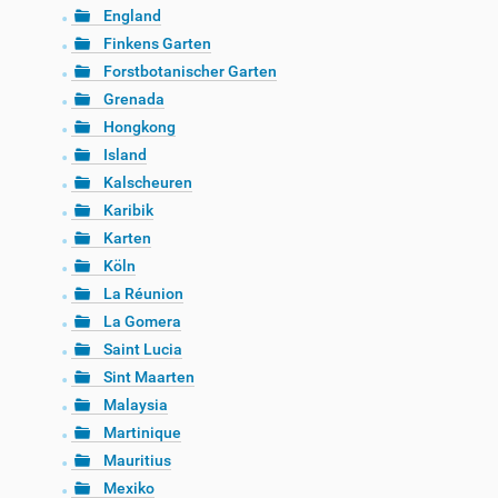
England
Finkens Garten
Forstbotanischer Garten
Grenada
Hongkong
Island
Kalscheuren
Karibik
Karten
Köln
La Réunion
La Gomera
Saint Lucia
Sint Maarten
Malaysia
Martinique
Mauritius
Mexiko