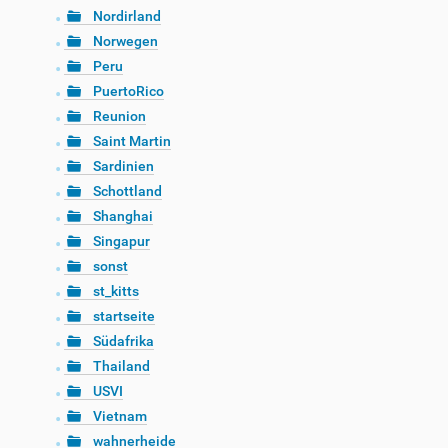
Nordirland
Norwegen
Peru
PuertoRico
Reunion
Saint Martin
Sardinien
Schottland
Shanghai
Singapur
sonst
st_kitts
startseite
Südafrika
Thailand
USVI
Vietnam
wahnerheide