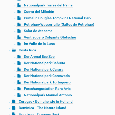
Nationalpark Torres del Paine
Cueva del Milodón
Pumalín Douglas Tompkins National Park
Petrohué-Wasserfälle (Saltos de Petrohué)
Salar de Atacama
Ventisquero Colgante Gletscher
Im Valle de la Luna
Costa Rica
Der Arenal Eco Zoo
Der Nationalpark Cahuita
Der Nationalpark Carara
Der Nationalpark Corcovado
Der Nationalpark Tortuguero
Forschungsstation Rara Avis
Nationalpark Manuel Antonio
Curaçao - Beinahe wie in Holland
Dominica - The Nature Island
Hongkong: Dragon’s Back