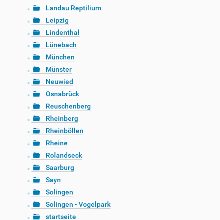
Landau Reptilium
Leipzig
Lindenthal
Lünebach
München
Münster
Neuwied
Osnabrück
Reuschenberg
Rheinberg
Rheinböllen
Rheine
Rolandseck
Saarburg
Sayn
Solingen
Solingen - Vogelpark
startseite