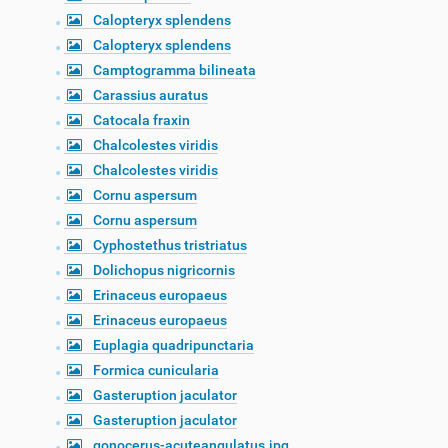
Calopteryx splendens
Calopteryx splendens
Camptogramma bilineata
Carassius auratus
Catocala fraxin
Chalcolestes viridis
Chalcolestes viridis
Cornu aspersum
Cornu aspersum
Cyphostethus tristriatus
Dolichopus nigricornis
Erinaceus europaeus
Erinaceus europaeus
Euplagia quadripunctaria
Formica cunicularia
Gasteruption jaculator
Gasteruption jaculator
gonocerus-acuteangulatus.jpg