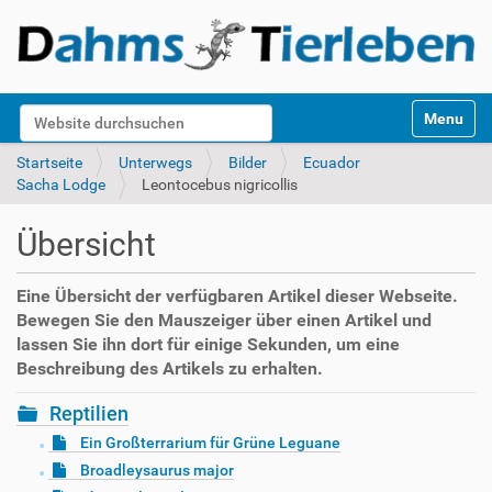
S
Website durchsuchen
Toggle na
e
k
Erweiterte Suche…
Startseite
Unterwegs
Bilder
Ecuador
t
Sacha Lodge
Leontocebus nigricollis
i
o
Übersicht
n
e
n
Eine Übersicht der verfügbaren Artikel dieser Webseite.
Bewegen Sie den Mauszeiger über einen Artikel und
lassen Sie ihn dort für einige Sekunden, um eine
Beschreibung des Artikels zu erhalten.
Reptilien
Ein Großterrarium für Grüne Leguane
Broadleysaurus major