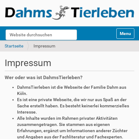
S
Website durchsuchen
Toggle na
e
k
Erweiterte Suche…
Startseite
Impressum
t
i
Impressum
o
n
e
Wer oder was ist DahmsTierleben?
n
DahmsTierleben ist die Webseite der Familie Dahm aus
Köln.
Es ist eine private Webseite, die wir nur aus Spaß an der
Sache erstellt haben. Es besteht keinerlei kommerzielles
Interesse.
Alle Inhalte wurden im Rahmen privater Aktivitäten
zusammengetragen. Sie stammen aus eigenen
Erfahrungen, ergänzt um Informationen anderer Züchter
und Angaben aus der Fachliteratur und Fachexperten.