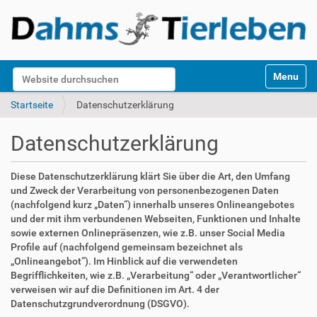
S
Website durchsuchen
Toggle na
e
k
Erweiterte Suche…
Startseite
Datenschutzerklärung
t
i
Datenschutzerklärung
o
n
e
Diese Datenschutzerklärung klärt Sie über die Art, den Umfang
n
und Zweck der Verarbeitung von personenbezogenen Daten
(nachfolgend kurz „Daten“) innerhalb unseres Onlineangebotes
und der mit ihm verbundenen Webseiten, Funktionen und Inhalte
sowie externen Onlinepräsenzen, wie z.B. unser Social Media
Profile auf (nachfolgend gemeinsam bezeichnet als
„Onlineangebot“). Im Hinblick auf die verwendeten
Begrifflichkeiten, wie z.B. „Verarbeitung“ oder „Verantwortlicher“
verweisen wir auf die Definitionen im Art. 4 der
Datenschutzgrundverordnung (DSGVO).