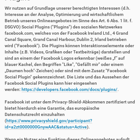
Wir nutzen auf Grundlage unserer berechtigten Interessen (d.h.
Interesse an der Analyse, Optimierung und wirtschaftlichem
Betrieb unseres Onlineangebotes im Sinne des Art. 6 Abs. 1 lit. f.
DSGVO) Social Plugins ("Plugins") des sozialen Netzwerkes
facebook.com, welches von der Facebook Ireland Ltd., 4 Grand
Canal Square, Grand Canal Harbour, Dublin 2, Irland betrieben
wird ("Facebook"). Die Plugins können Interaktionselemente oder
Inhalte (z.B. Videos, Grafiken oder Textbeiträge) darstellen und
sind an einem der Facebook Logos erkennbar (weißes „f“ auf
blauer Kachel, den Begriffen "Like", "Gefällt mir" oder einem
„Daumen hoch“-Zeichen) oder sind mit dem Zusatz "Facebook
Social Plugin" gekennzeichnet. Die Liste und das Aussehen der
Facebook Social Plugins kann hier eingesehen
werden:
https://developers.facebook.com/docs/plugins/
.
Facebook ist unter dem Privacy-Shield-Abkommen zertifiziert und
bietet hierdurch eine Garantie, das europäische
Datenschutzrecht einzuhalten
(
https://www.privacyshield.gov/participant?
id=a2zt0000000GnywAAC&status=Active
).
Wenn ein Nutzer eine Funktion dieses Onlineangebotes aufruft,