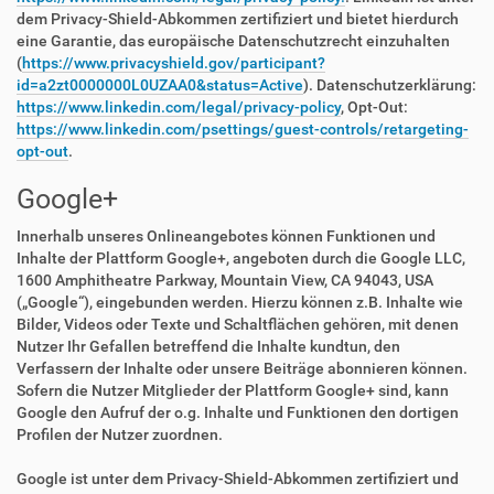
dem Privacy-Shield-Abkommen zertifiziert und bietet hierdurch
eine Garantie, das europäische Datenschutzrecht einzuhalten
(
https://www.privacyshield.gov/participant?
id=a2zt0000000L0UZAA0&status=Active
). Datenschutzerklärung:
https://www.linkedin.com/legal/privacy-policy
, Opt-Out:
https://www.linkedin.com/psettings/guest-controls/retargeting-
opt-out
.
Google+
Innerhalb unseres Onlineangebotes können Funktionen und
Inhalte der Plattform Google+, angeboten durch die Google LLC,
1600 Amphitheatre Parkway, Mountain View, CA 94043, USA
(„Google“), eingebunden werden. Hierzu können z.B. Inhalte wie
Bilder, Videos oder Texte und Schaltflächen gehören, mit denen
Nutzer Ihr Gefallen betreffend die Inhalte kundtun, den
Verfassern der Inhalte oder unsere Beiträge abonnieren können.
Sofern die Nutzer Mitglieder der Plattform Google+ sind, kann
Google den Aufruf der o.g. Inhalte und Funktionen den dortigen
Profilen der Nutzer zuordnen.
Google ist unter dem Privacy-Shield-Abkommen zertifiziert und