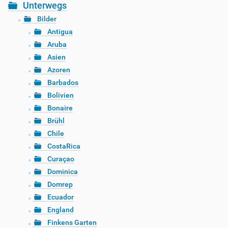
Unterwegs
Bilder
Antigua
Aruba
Asien
Azoren
Barbados
Bolivien
Bonaire
Brühl
Chile
CostaRica
Curaçao
Dominica
Domrep
Ecuador
England
Finkens Garten