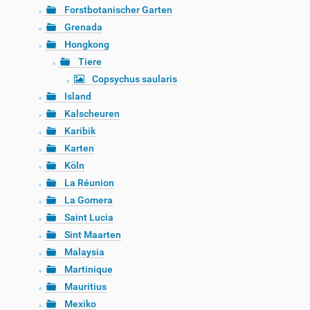
Forstbotanischer Garten
Grenada
Hongkong
Tiere
Copsychus saularis
Island
Kalscheuren
Karibik
Karten
Köln
La Réunion
La Gomera
Saint Lucia
Sint Maarten
Malaysia
Martinique
Mauritius
Mexiko