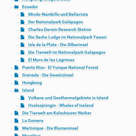
Ecuador
Mindo-Nambillo und Bellavista
Der Nationalpark Galápagos
Charles Darwin Research Station
Die Sacha Lodge im Nationalpark Yasuní
Isla de la Plata - Die Silberinsel
Die Tierwelt im Nationalpark Galapagos
El Muro de las Lágrimas
Puerto Rico - El Yunque National Forest
Grenada - Die Gewürzinsel
Hongkong
Island
Vulkane und Geothermalgebiete in Island
Hvalasýningin - Whales of Iceland
Die Tierwelt am Kalscheurer Weiher
La Gomera
Martinique - Die Blumeninsel
Mauritius