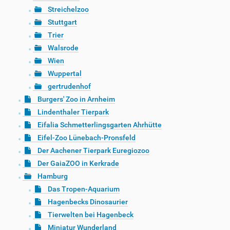
Streichelzoo
Stuttgart
Trier
Walsrode
Wien
Wuppertal
gertrudenhof
Burgers' Zoo in Arnheim
Lindenthaler Tierpark
Eifalia Schmetterlingsgarten Ahrhütte
Eifel-Zoo Lünebach-Pronsfeld
Der Aachener Tierpark Euregiozoo
Der GaiaZOO in Kerkrade
Hamburg
Das Tropen-Aquarium
Hagenbecks Dinosaurier
Tierwelten bei Hagenbeck
Miniatur Wunderland