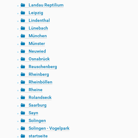
Landau Reptilium
Leipzig
Lindenthal
Lünebach
München
Münster
Neuwied
Osnabrück
Reuschenberg
Rheinberg
Rheinböllen
Rheine
Rolandseck
Saarburg
Sayn
Solingen
Solingen - Vogelpark
startseite