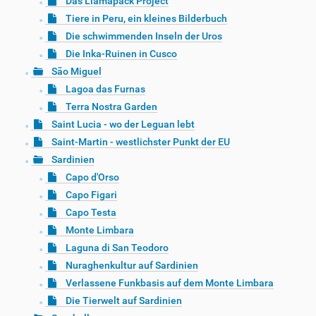
Das Llamapack Project
Tiere in Peru, ein kleines Bilderbuch
Die schwimmenden Inseln der Uros
Die Inka-Ruinen in Cusco
São Miguel
Lagoa das Furnas
Terra Nostra Garden
Saint Lucia - wo der Leguan lebt
Saint-Martin - westlichster Punkt der EU
Sardinien
Capo d'Orso
Capo Figari
Capo Testa
Monte Limbara
Laguna di San Teodoro
Nuraghenkultur auf Sardinien
Verlassene Funkbasis auf dem Monte Limbara
Die Tierwelt auf Sardinien