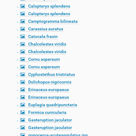
Calopteryx splendens
Calopteryx splendens
Camptogramma bilineata
Carassius auratus
Catocala fraxin
Chalcolestes viridis
Chalcolestes viridis
Cornu aspersum
Cornu aspersum
Cyphostethus tristriatus
Dolichopus nigricornis
Erinaceus europaeus
Erinaceus europaeus
Euplagia quadripunctaria
Formica cunicularia
Gasteruption jaculator
Gasteruption jaculator
gonocerus-acuteangulatus.jpg