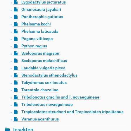
Lygodactylus picturatus
Omanosaura jayakari
Pantherophis guttatus
Phelsuma kochi
Phelsuma laticauda
Pogona vitticeps
Python regius
Sceloporus magister
Sceloporus malachiticus
Laudakia vulgaris picea
Stenodactylus sthenodactylus
Takydromus sexlineatus
Tarentola chazaliae
Tribolonotus gracilis und T. novaeguineae
Tribolonotus novaeguineae
Tropiocolotes steudneri und Tropiocolotes tripolitanus
Varanus acanthurus
Insekten