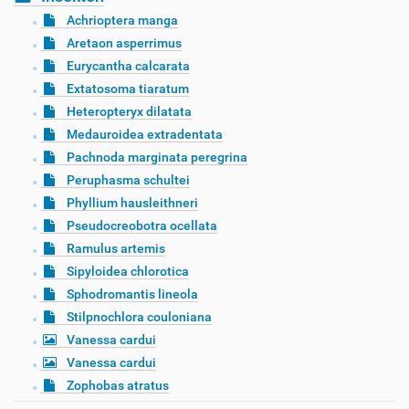
Achrioptera manga
Aretaon asperrimus
Eurycantha calcarata
Extatosoma tiaratum
Heteropteryx dilatata
Medauroidea extradentata
Pachnoda marginata peregrina
Peruphasma schultei
Phyllium hausleithneri
Pseudocreobotra ocellata
Ramulus artemis
Sipyloidea chlorotica
Sphodromantis lineola
Stilpnochlora couloniana
Vanessa cardui
Vanessa cardui
Zophobas atratus