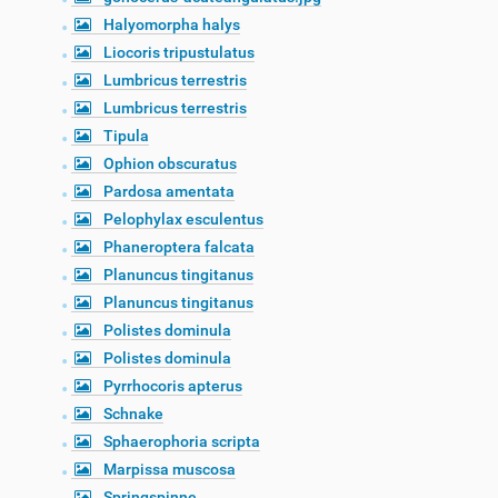
Halyomorpha halys
Liocoris tripustulatus
Lumbricus terrestris
Lumbricus terrestris
Tipula
Ophion obscuratus
Pardosa amentata
Pelophylax esculentus
Phaneroptera falcata
Planuncus tingitanus
Planuncus tingitanus
Polistes dominula
Polistes dominula
Pyrrhocoris apterus
Schnake
Sphaerophoria scripta
Marpissa muscosa
Springspinne