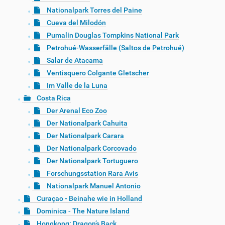
Nationalpark Torres del Paine
Cueva del Milodón
Pumalín Douglas Tompkins National Park
Petrohué-Wasserfälle (Saltos de Petrohué)
Salar de Atacama
Ventisquero Colgante Gletscher
Im Valle de la Luna
Costa Rica
Der Arenal Eco Zoo
Der Nationalpark Cahuita
Der Nationalpark Carara
Der Nationalpark Corcovado
Der Nationalpark Tortuguero
Forschungsstation Rara Avis
Nationalpark Manuel Antonio
Curaçao - Beinahe wie in Holland
Dominica - The Nature Island
Hongkong: Dragon’s Back