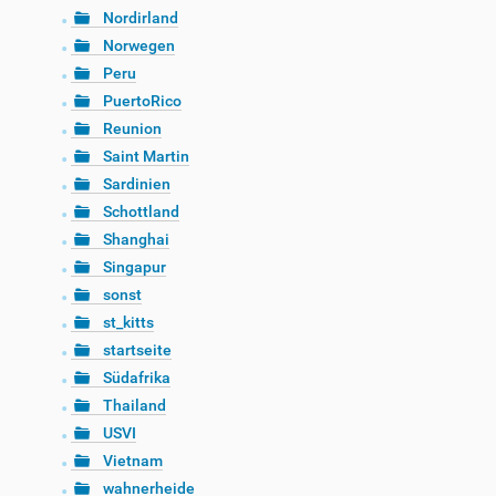
Nordirland
Norwegen
Peru
PuertoRico
Reunion
Saint Martin
Sardinien
Schottland
Shanghai
Singapur
sonst
st_kitts
startseite
Südafrika
Thailand
USVI
Vietnam
wahnerheide