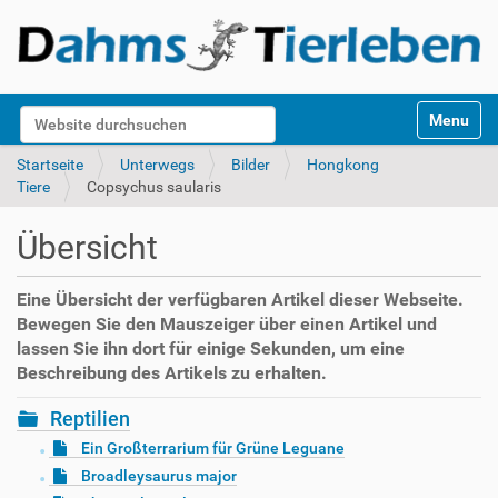
S
Website durchsuchen
Toggle na
e
k
Erweiterte Suche…
Startseite
Unterwegs
Bilder
Hongkong
t
Tiere
Copsychus saularis
i
o
Übersicht
n
e
n
Eine Übersicht der verfügbaren Artikel dieser Webseite.
Bewegen Sie den Mauszeiger über einen Artikel und
lassen Sie ihn dort für einige Sekunden, um eine
Beschreibung des Artikels zu erhalten.
Reptilien
Ein Großterrarium für Grüne Leguane
Broadleysaurus major