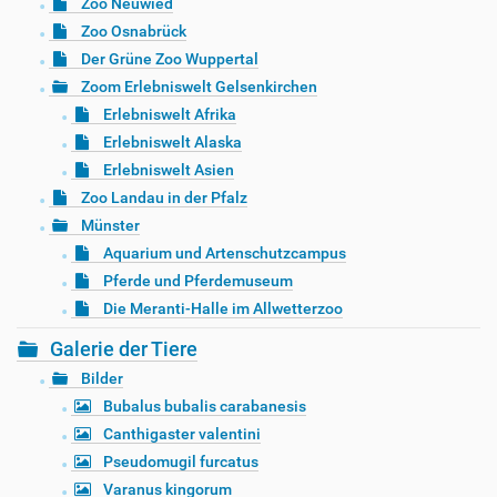
Zoo Neuwied
Zoo Osnabrück
Der Grüne Zoo Wuppertal
Zoom Erlebniswelt Gelsenkirchen
Erlebniswelt Afrika
Erlebniswelt Alaska
Erlebniswelt Asien
Zoo Landau in der Pfalz
Münster
Aquarium und Artenschutzcampus
Pferde und Pferdemuseum
Die Meranti-Halle im Allwetterzoo
Galerie der Tiere
Bilder
Bubalus bubalis carabanesis
Canthigaster valentini
Pseudomugil furcatus
Varanus kingorum