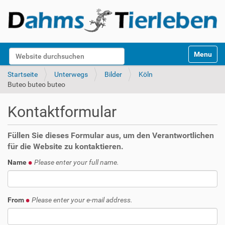
S
Website durchsuchen
Toggle na
e
k
Erweiterte Suche…
Startseite
Unterwegs
Bilder
Köln
t
Buteo buteo buteo
i
o
Kontaktformular
n
e
n
Füllen Sie dieses Formular aus, um den Verantwortlichen
für die Website zu kontaktieren.
Name
Please enter your full name.
From
Please enter your e-mail address.