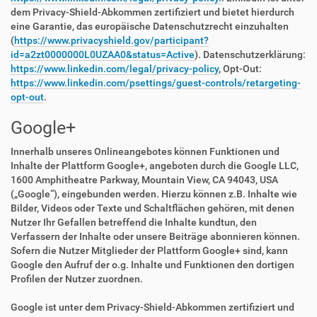
dem Privacy-Shield-Abkommen zertifiziert und bietet hierdurch
eine Garantie, das europäische Datenschutzrecht einzuhalten
(
https://www.privacyshield.gov/participant?
id=a2zt0000000L0UZAA0&status=Active
). Datenschutzerklärung:
https://www.linkedin.com/legal/privacy-policy
, Opt-Out:
https://www.linkedin.com/psettings/guest-controls/retargeting-
opt-out
.
Google+
Innerhalb unseres Onlineangebotes können Funktionen und
Inhalte der Plattform Google+, angeboten durch die Google LLC,
1600 Amphitheatre Parkway, Mountain View, CA 94043, USA
(„Google“), eingebunden werden. Hierzu können z.B. Inhalte wie
Bilder, Videos oder Texte und Schaltflächen gehören, mit denen
Nutzer Ihr Gefallen betreffend die Inhalte kundtun, den
Verfassern der Inhalte oder unsere Beiträge abonnieren können.
Sofern die Nutzer Mitglieder der Plattform Google+ sind, kann
Google den Aufruf der o.g. Inhalte und Funktionen den dortigen
Profilen der Nutzer zuordnen.
Google ist unter dem Privacy-Shield-Abkommen zertifiziert und