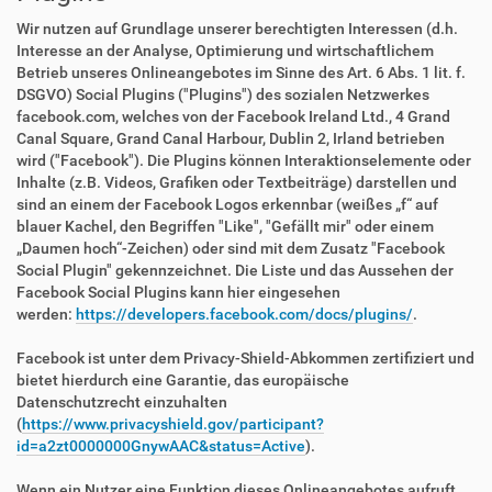
Wir nutzen auf Grundlage unserer berechtigten Interessen (d.h.
Interesse an der Analyse, Optimierung und wirtschaftlichem
Betrieb unseres Onlineangebotes im Sinne des Art. 6 Abs. 1 lit. f.
DSGVO) Social Plugins ("Plugins") des sozialen Netzwerkes
facebook.com, welches von der Facebook Ireland Ltd., 4 Grand
Canal Square, Grand Canal Harbour, Dublin 2, Irland betrieben
wird ("Facebook"). Die Plugins können Interaktionselemente oder
Inhalte (z.B. Videos, Grafiken oder Textbeiträge) darstellen und
sind an einem der Facebook Logos erkennbar (weißes „f“ auf
blauer Kachel, den Begriffen "Like", "Gefällt mir" oder einem
„Daumen hoch“-Zeichen) oder sind mit dem Zusatz "Facebook
Social Plugin" gekennzeichnet. Die Liste und das Aussehen der
Facebook Social Plugins kann hier eingesehen
werden:
https://developers.facebook.com/docs/plugins/
.
Facebook ist unter dem Privacy-Shield-Abkommen zertifiziert und
bietet hierdurch eine Garantie, das europäische
Datenschutzrecht einzuhalten
(
https://www.privacyshield.gov/participant?
id=a2zt0000000GnywAAC&status=Active
).
Wenn ein Nutzer eine Funktion dieses Onlineangebotes aufruft,