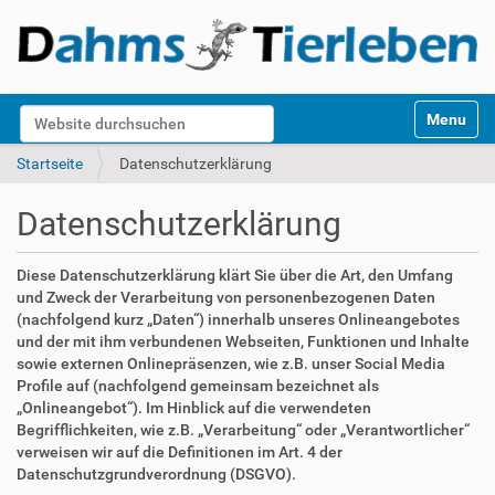
S
Website durchsuchen
Toggle na
e
k
Erweiterte Suche…
Startseite
Datenschutzerklärung
t
i
Datenschutzerklärung
o
n
e
Diese Datenschutzerklärung klärt Sie über die Art, den Umfang
n
und Zweck der Verarbeitung von personenbezogenen Daten
(nachfolgend kurz „Daten“) innerhalb unseres Onlineangebotes
und der mit ihm verbundenen Webseiten, Funktionen und Inhalte
sowie externen Onlinepräsenzen, wie z.B. unser Social Media
Profile auf (nachfolgend gemeinsam bezeichnet als
„Onlineangebot“). Im Hinblick auf die verwendeten
Begrifflichkeiten, wie z.B. „Verarbeitung“ oder „Verantwortlicher“
verweisen wir auf die Definitionen im Art. 4 der
Datenschutzgrundverordnung (DSGVO).