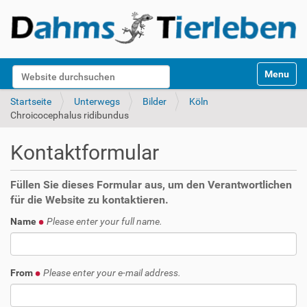
S
Website durchsuchen
Toggle na
e
k
Erweiterte Suche…
Startseite
Unterwegs
Bilder
Köln
t
Chroicocephalus ridibundus
i
o
Kontaktformular
n
e
n
Füllen Sie dieses Formular aus, um den Verantwortlichen
für die Website zu kontaktieren.
Name
Please enter your full name.
From
Please enter your e-mail address.