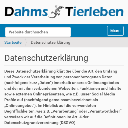
S
Website durchsuchen
Toggle na
e
k
Erweiterte Suche…
Startseite
Datenschutzerklärung
t
i
Datenschutzerklärung
o
n
e
Diese Datenschutzerklärung klärt Sie über die Art, den Umfang
n
und Zweck der Verarbeitung von personenbezogenen Daten
(nachfolgend kurz „Daten“) innerhalb unseres Onlineangebotes
und der mit ihm verbundenen Webseiten, Funktionen und Inhalte
sowie externen Onlinepräsenzen, wie z.B. unser Social Media
Profile auf (nachfolgend gemeinsam bezeichnet als
„Onlineangebot“). Im Hinblick auf die verwendeten
Begrifflichkeiten, wie z.B. „Verarbeitung“ oder „Verantwortlicher“
verweisen wir auf die Definitionen im Art. 4 der
Datenschutzgrundverordnung (DSGVO).