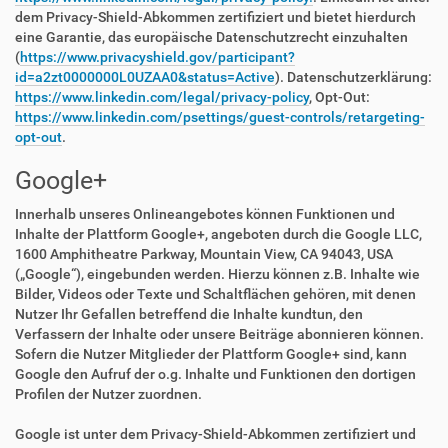
dem Privacy-Shield-Abkommen zertifiziert und bietet hierdurch
eine Garantie, das europäische Datenschutzrecht einzuhalten
(
https://www.privacyshield.gov/participant?
id=a2zt0000000L0UZAA0&status=Active
). Datenschutzerklärung:
https://www.linkedin.com/legal/privacy-policy
, Opt-Out:
https://www.linkedin.com/psettings/guest-controls/retargeting-
opt-out
.
Google+
Innerhalb unseres Onlineangebotes können Funktionen und
Inhalte der Plattform Google+, angeboten durch die Google LLC,
1600 Amphitheatre Parkway, Mountain View, CA 94043, USA
(„Google“), eingebunden werden. Hierzu können z.B. Inhalte wie
Bilder, Videos oder Texte und Schaltflächen gehören, mit denen
Nutzer Ihr Gefallen betreffend die Inhalte kundtun, den
Verfassern der Inhalte oder unsere Beiträge abonnieren können.
Sofern die Nutzer Mitglieder der Plattform Google+ sind, kann
Google den Aufruf der o.g. Inhalte und Funktionen den dortigen
Profilen der Nutzer zuordnen.
Google ist unter dem Privacy-Shield-Abkommen zertifiziert und