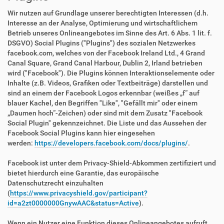
Wir nutzen auf Grundlage unserer berechtigten Interessen (d.h.
Interesse an der Analyse, Optimierung und wirtschaftlichem
Betrieb unseres Onlineangebotes im Sinne des Art. 6 Abs. 1 lit. f.
DSGVO) Social Plugins ("Plugins") des sozialen Netzwerkes
facebook.com, welches von der Facebook Ireland Ltd., 4 Grand
Canal Square, Grand Canal Harbour, Dublin 2, Irland betrieben
wird ("Facebook"). Die Plugins können Interaktionselemente oder
Inhalte (z.B. Videos, Grafiken oder Textbeiträge) darstellen und
sind an einem der Facebook Logos erkennbar (weißes „f“ auf
blauer Kachel, den Begriffen "Like", "Gefällt mir" oder einem
„Daumen hoch“-Zeichen) oder sind mit dem Zusatz "Facebook
Social Plugin" gekennzeichnet. Die Liste und das Aussehen der
Facebook Social Plugins kann hier eingesehen
werden:
https://developers.facebook.com/docs/plugins/
.
Facebook ist unter dem Privacy-Shield-Abkommen zertifiziert und
bietet hierdurch eine Garantie, das europäische
Datenschutzrecht einzuhalten
(
https://www.privacyshield.gov/participant?
id=a2zt0000000GnywAAC&status=Active
).
Wenn ein Nutzer eine Funktion dieses Onlineangebotes aufruft,