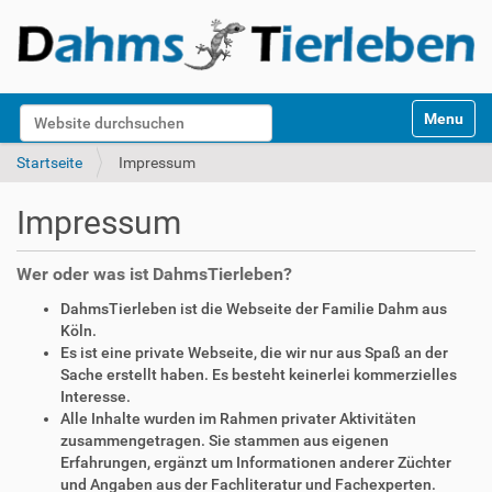
S
Website durchsuchen
Toggle na
e
k
Erweiterte Suche…
Startseite
Impressum
t
i
Impressum
o
n
e
Wer oder was ist DahmsTierleben?
n
DahmsTierleben ist die Webseite der Familie Dahm aus
Köln.
Es ist eine private Webseite, die wir nur aus Spaß an der
Sache erstellt haben. Es besteht keinerlei kommerzielles
Interesse.
Alle Inhalte wurden im Rahmen privater Aktivitäten
zusammengetragen. Sie stammen aus eigenen
Erfahrungen, ergänzt um Informationen anderer Züchter
und Angaben aus der Fachliteratur und Fachexperten.