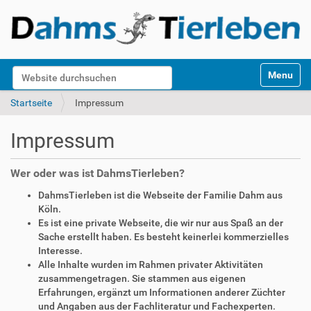
S
Website durchsuchen
Toggle na
e
k
Erweiterte Suche…
Startseite
Impressum
t
i
Impressum
o
n
e
Wer oder was ist DahmsTierleben?
n
DahmsTierleben ist die Webseite der Familie Dahm aus
Köln.
Es ist eine private Webseite, die wir nur aus Spaß an der
Sache erstellt haben. Es besteht keinerlei kommerzielles
Interesse.
Alle Inhalte wurden im Rahmen privater Aktivitäten
zusammengetragen. Sie stammen aus eigenen
Erfahrungen, ergänzt um Informationen anderer Züchter
und Angaben aus der Fachliteratur und Fachexperten.