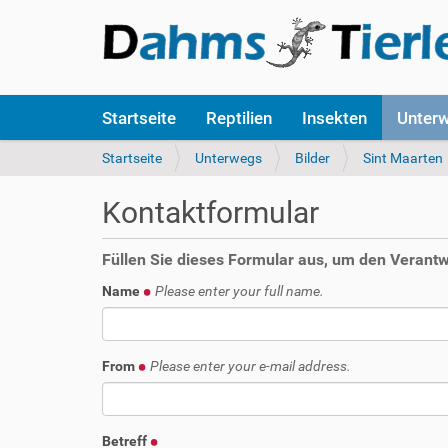
S
Startseite
Reptilien
Insekten
Unter
e
k
S
Startseite
Unterwegs
Bilder
Sint Maarten
t
i
i
e
Kontaktformular
o
s
n
i
e
n
Füllen Sie dieses Formular aus, um den Verantwo
n
d
Name
Please enter your full name.
h
i
e
r
From
Please enter your e-mail address.
:
Betreff