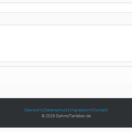
Übersicht
|
Datenschutz
|
Impressum
|
Kontakt
©
2026
DahmsTierleben.de