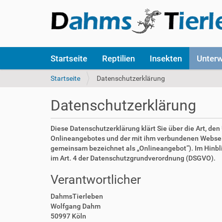
S
Startseite
Reptilien
Insekten
Unter
e
k
S
Startseite
Datenschutzerklärung
t
i
i
e
Datenschutzerklärung
o
s
n
i
e
n
Diese Datenschutzerklärung klärt Sie über die Art, d
n
d
Onlineangebotes und der mit ihm verbundenen Webseite
h
gemeinsam bezeichnet als „Onlineangebot“). Im Hinblick
i
im Art. 4 der Datenschutzgrundverordnung (DSGVO).
e
Verantwortlicher
r
:
DahmsTierleben
Wolfgang Dahm
50997 Köln