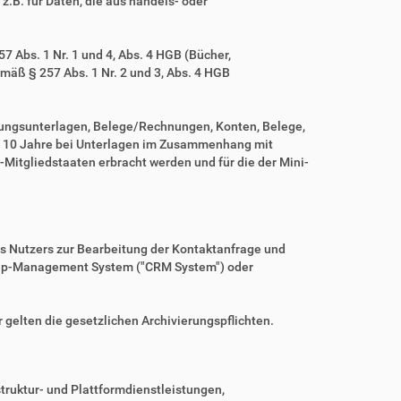
z.B. für Daten, die aus handels- oder
 Abs. 1 Nr. 1 und 4, Abs. 4 HGB (Bücher,
mäß § 257 Abs. 1 Nr. 2 und 3, Abs. 4 HGB
tungsunterlagen, Belege/Rechnungen, Konten, Belege,
r 10 Jahre bei Unterlagen im Zusammenhang mit
Mitgliedstaaten erbracht werden und für die der Mini-
es Nutzers zur Bearbeitung der Kontaktanfrage und
nship-Management System ("CRM System") oder
r gelten die gesetzlichen Archivierungspflichten.
ruktur- und Plattformdienstleistungen,