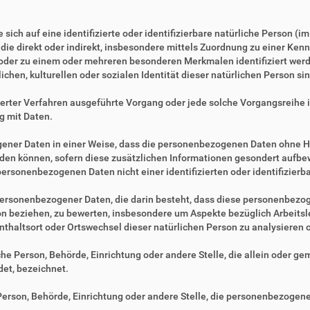
sich auf eine identifizierte oder identifizierbare natürliche Person (i
, die direkt oder indirekt, insbesondere mittels Zuordnung zu einer 
 oder zu einem oder mehreren besonderen Merkmalen identifiziert werd
ichen, kulturellen oder sozialen Identität dieser natürlichen Person sin
tisierter Verfahren ausgeführte Vorgang oder jede solche Vorgangsre
g mit Daten.
ner Daten in einer Weise, dass die personenbezogenen Daten ohne Hi
rden können, sofern diese zusätzlichen Informationen gesondert aufb
ersonenbezogenen Daten nicht einer identifizierten oder identifizier
ng personenbezogener Daten, die darin besteht, dass diese personenbe
son beziehen, zu bewerten, insbesondere um Aspekte bezüglich Arbeitsle
fenthaltsort oder Ortswechsel dieser natürlichen Person zu analysieren
ische Person, Behörde, Einrichtung oder andere Stelle, die allein oder 
et, bezeichnet.
e Person, Behörde, Einrichtung oder andere Stelle, die personenbezogen