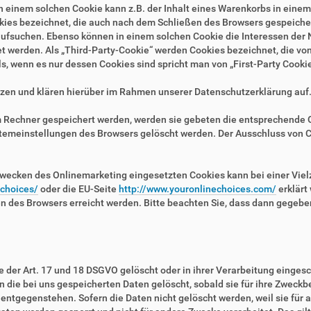
n einem solchen Cookie kann z.B. der Inhalt eines Warenkorbs in eine
kies bezeichnet, die auch nach dem Schließen des Browsers gespeichert
fsuchen. Ebenso können in einem solchen Cookie die Interessen der N
erden. Als „Third-Party-Cookie“ werden Cookies bezeichnet, die von 
, wenn es nur dessen Cookies sind spricht man von „First-Party Cookie
zen und klären hierüber im Rahmen unserer Datenschutzerklärung auf
em Rechner gespeichert werden, werden sie gebeten die entsprechende 
stemeinstellungen des Browsers gelöscht werden. Der Ausschluss von 
wecken des Onlinemarketing eingesetzten Cookies kann bei einer Vielza
/choices/
oder die EU-Seite
http://www.youronlinechoices.com/
erklärt
en des Browsers erreicht werden. Bitte beachten Sie, dass dann gegebe
der Art. 17 und 18 DSGVO gelöscht oder in ihrer Verarbeitung eingesc
die bei uns gespeicherten Daten gelöscht, sobald sie für ihre Zweckb
ntgegenstehen. Sofern die Daten nicht gelöscht werden, weil sie für a