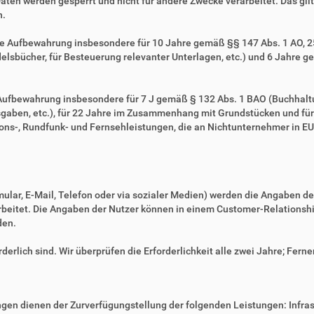
Daten werden gesperrt und nicht für andere Zwecke verarbeitet. Das gilt 
n.
ie Aufbewahrung insbesondere für 10 Jahre gemäß §§ 147 Abs. 1 AO, 257
sbücher, für Besteuerung relevanter Unterlagen, etc.) und 6 Jahre ge
e Aufbewahrung insbesondere für 7 J gemäß § 132 Abs. 1 BAO (Buchhal
gaben, etc.), für 22 Jahre im Zusammenhang mit Grundstücken und fü
ns-, Rundfunk- und Fernsehleistungen, die an Nichtunternehmer in EU-
mular, E-Mail, Telefon oder via sozialer Medien) werden die Angaben d
erarbeitet. Die Angaben der Nutzer können in einem Customer-Relatio
den.
derlich sind. Wir überprüfen die Erforderlichkeit alle zwei Jahre; Ferne
en dienen der Zurverfügungstellung der folgenden Leistungen: Infrast