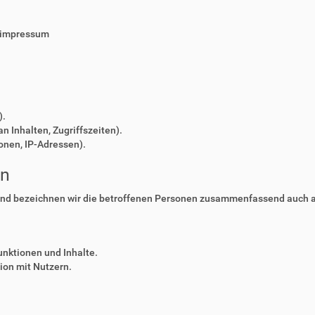
/impressum
).
n Inhalten, Zugriffszeiten).
onen, IP-Adressen).
en
nd bezeichnen wir die betroffenen Personen zusammenfassend auch al
unktionen und Inhalte.
on mit Nutzern.