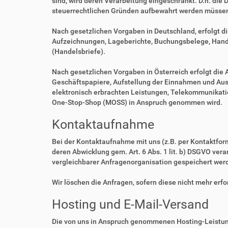
sind, wird deren Verarbeitung eingeschränkt. D.h. die 
steuerrechtlichen Gründen aufbewahrt werden müsse
Nach gesetzlichen Vorgaben in Deutschland, erfolgt d
Aufzeichnungen, Lageberichte, Buchungsbelege, Handel
(Handelsbriefe).
Nach gesetzlichen Vorgaben in Österreich erfolgt di
Geschäftspapiere, Aufstellung der Einnahmen und Aus
elektronisch erbrachten Leistungen, Telekommunikatio
One-Stop-Shop (MOSS) in Anspruch genommen wird.
Kontaktaufnahme
Bei der Kontaktaufnahme mit uns (z.B. per Kontaktfor
deren Abwicklung gem. Art. 6 Abs. 1 lit. b) DSGVO v
vergleichbarer Anfragenorganisation gespeichert wer
Wir löschen die Anfragen, sofern diese nicht mehr erfor
Hosting und E-Mail-Versand
Die von uns in Anspruch genommenen Hosting-Leistung