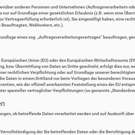
enüber anderen Personen und Unternehmen (Auftragsverarbeitern oder D
es nur auf Grundlage einer gesetzlichen Erlaubnis (z.B. wenn eine Überm
zur Vertragserfüllung erforderlich ist), Sie eingewilligt haben, eine rec
n Beauftragten, Webhostern, etc.).
Grundlage eines sog. „Auftragsverarbeitungsvertrages“ beauftragen, ge
der Europäischen Union (EU) oder des Europäischen Wirtschaftsraums (E
 bzw. Übermittlung von Daten an Dritte geschieht, erfolgt dies nur, we
einer rechtlichen Verpflichtung oder auf Grundlage unserer berechtigte
 die Daten in einem Drittland nur beim Vorliegen der besonderen Voraus
rantien, wie der offiziell anerkannten Feststellung eines der EU ents
nter spezieller vertraglicher Verpflichtungen (so genannte „Standardve
en
langen, ob betreffende Daten verarbeitet werden und auf Auskunft über
Vervollständigung der Sie betreffenden Daten oder die Berichtigung de