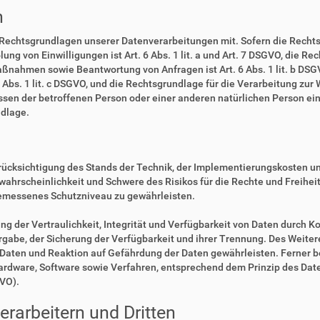
n
 Rechtsgrundlagen unserer Datenverarbeitungen mit. Sofern die Rechts
lung von Einwilligungen ist Art. 6 Abs. 1 lit. a und Art. 7 DSGVO, die R
ßnahmen sowie Beantwortung von Anfragen ist Art. 6 Abs. 1 lit. b DSGV
6 Abs. 1 lit. c DSGVO, und die Rechtsgrundlage für die Verarbeitung zur
eressen der betroffenen Person oder einer anderen natürlichen Person 
ndlage.
rücksichtigung des Stands der Technik, der Implementierungskosten u
swahrscheinlichkeit und Schwere des Risikos für die Rechte und Freihe
emessenes Schutzniveau zu gewährleisten.
der Vertraulichkeit, Integrität und Verfügbarkeit von Daten durch Ko
ergabe, der Sicherung der Verfügbarkeit und ihrer Trennung. Des Weiter
aten und Reaktion auf Gefährdung der Daten gewährleisten. Ferner b
Hardware, Software sowie Verfahren, entsprechend dem Prinzip des Da
GVO).
rarbeitern und Dritten