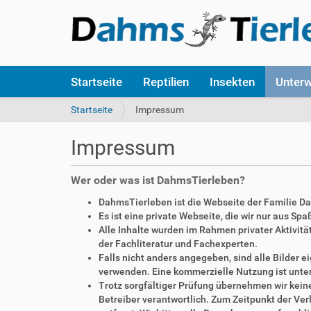
S
Startseite
Reptilien
Insekten
Unter
e
k
S
Startseite
Impressum
t
i
i
e
Impressum
o
s
n
i
e
n
Wer oder was ist DahmsTierleben?
n
d
DahmsTierleben ist die Webseite der Familie D
h
Es ist eine private Webseite, die wir nur aus Sp
i
Alle Inhalte wurden im Rahmen privater Aktivi
e
der Fachliteratur und Fachexperten.
r
Falls nicht anders angegeben, sind alle Bilder
:
verwenden. Eine kommerzielle Nutzung ist unte
Trotz sorgfältiger Prüfung übernehmen wir keine 
Betreiber verantwortlich. Zum Zeitpunkt der V