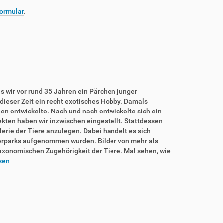
ormular
.
is wir vor rund 35 Jahren ein Pärchen junger
dieser Zeit ein recht exotisches Hobby. Damals
rien entwickelte. Nach und nach entwickelte sich ein
sekten haben wir inzwischen eingestellt. Stattdessen
lerie der Tiere anzulegen. Dabei handelt es sich
ierparks aufgenommen wurden. Bilder von mehr als
taxonomischen Zugehörigkeit der Tiere. Mal sehen, wie
sen