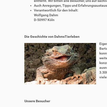
entfernt. Wir bitten alle Besucher, uns auf sach
Auch Anregungen, Tipps und Erfahrungsaustausch
Verantwortlich für den Inhalt:
Wolfgang Dahm
D-50997 Köln
Die Geschichte von DahmsTierleben
Eigen
Bart
konnt
weite
konze
ausn
3.30
viel
Unsere Besucher