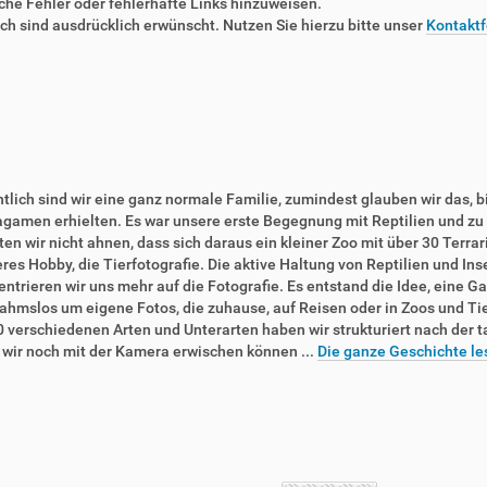
liche Fehler oder fehlerhafte Links hinzuweisen.
 sind ausdrücklich erwünscht. Nutzen Sie hierzu bitte unser
Kontaktf
tlich sind wir eine ganz normale Familie, zumindest glauben wir das, b
agamen erhielten. Es war unsere erste Begegnung mit Reptilien und zu 
en wir nicht ahnen, dass sich daraus ein kleiner Zoo mit über 30 Terra
res Hobby, die Tierfotografie. Die aktive Haltung von Reptilien und In
ntrieren wir uns mehr auf die Fotografie. Es entstand die Idee, eine Ga
ahmslos um eigene Fotos, die zuhause, auf Reisen oder in Zoos und T
0 verschiedenen Arten und Unterarten haben wir strukturiert nach der 
e wir noch mit der Kamera erwischen können ...
Die ganze Geschichte le