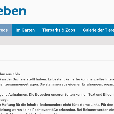
wegs
Im Garten
Tierparks & Zoos
Galerie der Tier
ahm aus Köln.
aß an der Sache erstellt haben. Es besteht keinerlei kommerzielles Inter
täten zusammengetragen. Sie stammen aus eigenen Erfahrungen, ergän
 eigene Aufnahmen. Die Besucher unserer Seiten können Text und Bilde
rsagt.
Haftung für die Inhalte. Insbesondere nicht für externe Links. Für den 
erlinkung waren keine Rechtsverstöße erkennbar. Bei Bekanntwerden ei