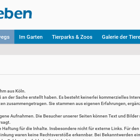
wegs
Im Garten
Tierparks & Zoos
Galerie der Tier
ahm aus Köln.
aß an der Sache erstellt haben. Es besteht keinerlei kommerzielles Inter
täten zusammengetragen. Sie stammen aus eigenen Erfahrungen, ergän
 eigene Aufnahmen. Die Besucher unserer Seiten können Text und Bilde
rsagt.
Haftung für die Inhalte. Insbesondere nicht für externe Links. Für den 
erlinkung waren keine Rechtsverstöße erkennbar. Bei Bekanntwerden ei