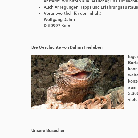
entfernt. Wir bitten alle Besucher, uns auf sach
Auch Anregungen, Tipps und Erfahrungsaustausch
Verantwortlich für den Inhalt:
Wolfgang Dahm
D-50997 Köln
Die Geschichte von DahmsTierleben
Eigen
Bart
konnt
weite
konze
ausn
3.30
viel
Unsere Besucher