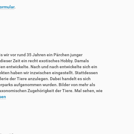
ormular
.
is wir vor rund 35 Jahren ein Pärchen junger
dieser Zeit ein recht exotisches Hobby. Damals
rien entwickelte. Nach und nach entwickelte sich ein
sekten haben wir inzwischen eingestellt. Stattdessen
lerie der Tiere anzulegen. Dabei handelt es sich
ierparks aufgenommen wurden. Bilder von mehr als
taxonomischen Zugehörigkeit der Tiere. Mal sehen, wie
sen