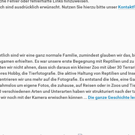
liche Fehler oder fehlerhafte Links hinzuweisen.
 sind ausdrücklich erwünscht. Nutzen Sie hierzu bitte unser
Kontaktf
tlich sind wir eine ganz normale Familie, zumindest glauben wir das, b
agamen erhielten. Es war unsere erste Begegnung mit Reptilien und zu 
en wir nicht ahnen, dass sich daraus ein kleiner Zoo mit über 30 Terra
res Hobby, die Tierfotografie. Die aktive Haltung von Reptilien und In
ntrieren wir uns mehr auf die Fotografie. Es entstand die Idee, eine Ga
ahmslos um eigene Fotos, die zuhause, auf Reisen oder in Zoos und T
0 verschiedenen Arten und Unterarten haben wir strukturiert nach der 
e wir noch mit der Kamera erwischen können ...
Die ganze Geschichte le