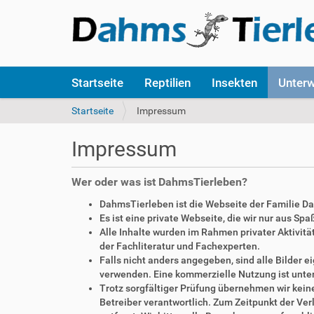
S
Startseite
Reptilien
Insekten
Unter
e
k
S
Startseite
Impressum
t
i
i
e
Impressum
o
s
n
i
e
n
Wer oder was ist DahmsTierleben?
n
d
DahmsTierleben ist die Webseite der Familie D
h
Es ist eine private Webseite, die wir nur aus Sp
i
Alle Inhalte wurden im Rahmen privater Aktivi
e
der Fachliteratur und Fachexperten.
r
Falls nicht anders angegeben, sind alle Bilder
:
verwenden. Eine kommerzielle Nutzung ist unte
Trotz sorgfältiger Prüfung übernehmen wir keine 
Betreiber verantwortlich. Zum Zeitpunkt der V