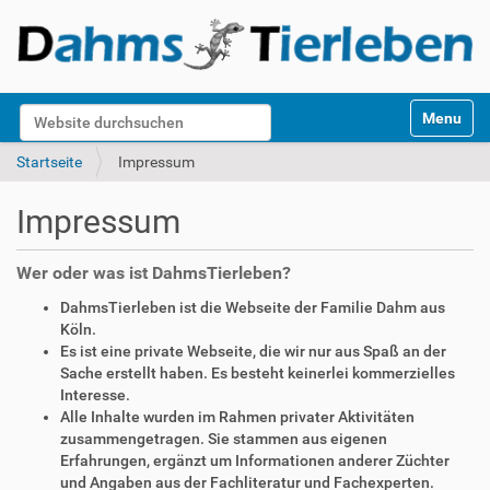
S
Website durchsuchen
Toggle na
e
k
Erweiterte Suche…
Startseite
Impressum
t
i
Impressum
o
n
e
Wer oder was ist DahmsTierleben?
n
DahmsTierleben ist die Webseite der Familie Dahm aus
Köln.
Es ist eine private Webseite, die wir nur aus Spaß an der
Sache erstellt haben. Es besteht keinerlei kommerzielles
Interesse.
Alle Inhalte wurden im Rahmen privater Aktivitäten
zusammengetragen. Sie stammen aus eigenen
Erfahrungen, ergänzt um Informationen anderer Züchter
und Angaben aus der Fachliteratur und Fachexperten.