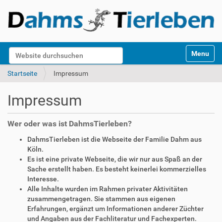
S
Website durchsuchen
Toggle na
e
k
Erweiterte Suche…
Startseite
Impressum
t
i
Impressum
o
n
e
Wer oder was ist DahmsTierleben?
n
DahmsTierleben ist die Webseite der Familie Dahm aus
Köln.
Es ist eine private Webseite, die wir nur aus Spaß an der
Sache erstellt haben. Es besteht keinerlei kommerzielles
Interesse.
Alle Inhalte wurden im Rahmen privater Aktivitäten
zusammengetragen. Sie stammen aus eigenen
Erfahrungen, ergänzt um Informationen anderer Züchter
und Angaben aus der Fachliteratur und Fachexperten.