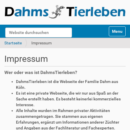
S
Website durchsuchen
Toggle na
e
k
Erweiterte Suche…
Startseite
Impressum
t
i
Impressum
o
n
e
Wer oder was ist DahmsTierleben?
n
DahmsTierleben ist die Webseite der Familie Dahm aus
Köln.
Es ist eine private Webseite, die wir nur aus Spaß an der
Sache erstellt haben. Es besteht keinerlei kommerzielles
Interesse.
Alle Inhalte wurden im Rahmen privater Aktivitäten
zusammengetragen. Sie stammen aus eigenen
Erfahrungen, ergänzt um Informationen anderer Züchter
und Angaben aus der Fachliteratur und Fachexperten.