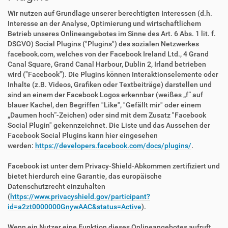
Wir nutzen auf Grundlage unserer berechtigten Interessen (d.h.
Interesse an der Analyse, Optimierung und wirtschaftlichem
Betrieb unseres Onlineangebotes im Sinne des Art. 6 Abs. 1 lit. f.
DSGVO) Social Plugins ("Plugins") des sozialen Netzwerkes
facebook.com, welches von der Facebook Ireland Ltd., 4 Grand
Canal Square, Grand Canal Harbour, Dublin 2, Irland betrieben
wird ("Facebook"). Die Plugins können Interaktionselemente oder
Inhalte (z.B. Videos, Grafiken oder Textbeiträge) darstellen und
sind an einem der Facebook Logos erkennbar (weißes „f“ auf
blauer Kachel, den Begriffen "Like", "Gefällt mir" oder einem
„Daumen hoch“-Zeichen) oder sind mit dem Zusatz "Facebook
Social Plugin" gekennzeichnet. Die Liste und das Aussehen der
Facebook Social Plugins kann hier eingesehen
werden:
https://developers.facebook.com/docs/plugins/
.
Facebook ist unter dem Privacy-Shield-Abkommen zertifiziert und
bietet hierdurch eine Garantie, das europäische
Datenschutzrecht einzuhalten
(
https://www.privacyshield.gov/participant?
id=a2zt0000000GnywAAC&status=Active
).
Wenn ein Nutzer eine Funktion dieses Onlineangebotes aufruft,