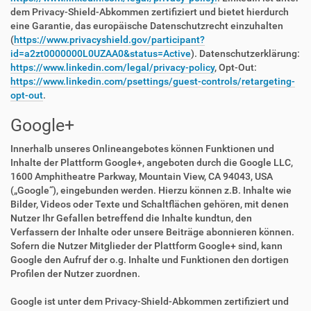
dem Privacy-Shield-Abkommen zertifiziert und bietet hierdurch
eine Garantie, das europäische Datenschutzrecht einzuhalten
(
https://www.privacyshield.gov/participant?
id=a2zt0000000L0UZAA0&status=Active
). Datenschutzerklärung:
https://www.linkedin.com/legal/privacy-policy
, Opt-Out:
https://www.linkedin.com/psettings/guest-controls/retargeting-
opt-out
.
Google+
Innerhalb unseres Onlineangebotes können Funktionen und
Inhalte der Plattform Google+, angeboten durch die Google LLC,
1600 Amphitheatre Parkway, Mountain View, CA 94043, USA
(„Google“), eingebunden werden. Hierzu können z.B. Inhalte wie
Bilder, Videos oder Texte und Schaltflächen gehören, mit denen
Nutzer Ihr Gefallen betreffend die Inhalte kundtun, den
Verfassern der Inhalte oder unsere Beiträge abonnieren können.
Sofern die Nutzer Mitglieder der Plattform Google+ sind, kann
Google den Aufruf der o.g. Inhalte und Funktionen den dortigen
Profilen der Nutzer zuordnen.
Google ist unter dem Privacy-Shield-Abkommen zertifiziert und