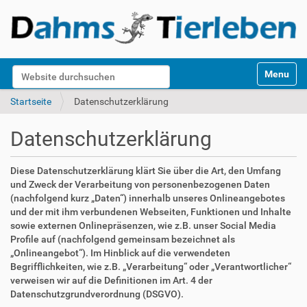
S
Website durchsuchen
Toggle na
e
k
Erweiterte Suche…
Startseite
Datenschutzerklärung
t
i
Datenschutzerklärung
o
n
e
Diese Datenschutzerklärung klärt Sie über die Art, den Umfang
n
und Zweck der Verarbeitung von personenbezogenen Daten
(nachfolgend kurz „Daten“) innerhalb unseres Onlineangebotes
und der mit ihm verbundenen Webseiten, Funktionen und Inhalte
sowie externen Onlinepräsenzen, wie z.B. unser Social Media
Profile auf (nachfolgend gemeinsam bezeichnet als
„Onlineangebot“). Im Hinblick auf die verwendeten
Begrifflichkeiten, wie z.B. „Verarbeitung“ oder „Verantwortlicher“
verweisen wir auf die Definitionen im Art. 4 der
Datenschutzgrundverordnung (DSGVO).