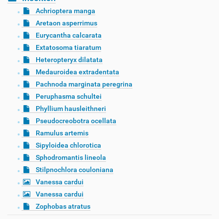
Achrioptera manga
Aretaon asperrimus
Eurycantha calcarata
Extatosoma tiaratum
Heteropteryx dilatata
Medauroidea extradentata
Pachnoda marginata peregrina
Peruphasma schultei
Phyllium hausleithneri
Pseudocreobotra ocellata
Ramulus artemis
Sipyloidea chlorotica
Sphodromantis lineola
Stilpnochlora couloniana
Vanessa cardui
Vanessa cardui
Zophobas atratus