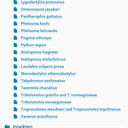
Lygodactylus picturatus
Omanosaura jayakari
Pantherophis guttatus
Phelsuma kochi
Phelsuma laticauda
Pogona vitticeps
Python regius
Sceloporus magister
Sceloporus malachiticus
Laudakia vulgaris picea
Stenodactylus sthenodactylus
Takydromus sexlineatus
Tarentola chazaliae
Tribolonotus gracilis und T. novaeguineae
Tribolonotus novaeguineae
Tropiocolotes steudneri und Tropiocolotes tripolitanus
Varanus acanthurus
Insekten