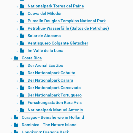
Nationalpark Torres del Paine
Cueva del Milodón
Pumalín Douglas Tompkins National Park
Petrohué-Wasserfälle (Saltos de Petrohué)
Salar de Atacama
Ventisquero Colgante Gletscher
Im Valle de la Luna
Costa Rica
Der Arenal Eco Zoo
Der Nationalpark Cahuita
Der Nationalpark Carara
Der Nationalpark Corcovado
Der Nationalpark Tortuguero
Forschungsstation Rara Avis
Nationalpark Manuel Antonio
Curaçao - Beinahe wie in Holland
Dominica - The Nature Island
Hongkong: Dragon’s Back