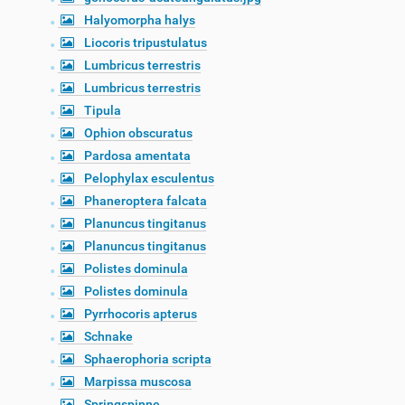
Halyomorpha halys
Liocoris tripustulatus
Lumbricus terrestris
Lumbricus terrestris
Tipula
Ophion obscuratus
Pardosa amentata
Pelophylax esculentus
Phaneroptera falcata
Planuncus tingitanus
Planuncus tingitanus
Polistes dominula
Polistes dominula
Pyrrhocoris apterus
Schnake
Sphaerophoria scripta
Marpissa muscosa
Springspinne