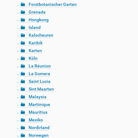
Forstbotanischer Garten
Grenada
Hongkong
Island
Kalscheuren
Karibik
Karten
Köln
La Réunion
La Gomera
Saint Lucia
Sint Maarten
Malaysia
Martinique
Mauritius
Mexiko
Nordirland
Norwegen