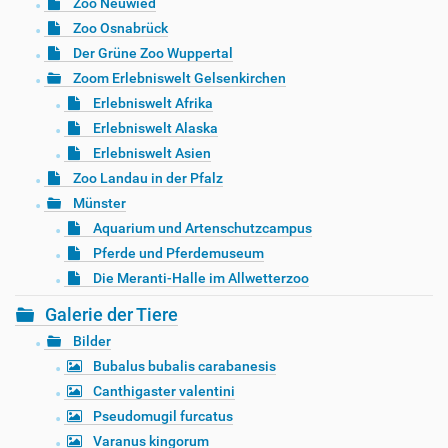
Zoo Neuwied
Zoo Osnabrück
Der Grüne Zoo Wuppertal
Zoom Erlebniswelt Gelsenkirchen
Erlebniswelt Afrika
Erlebniswelt Alaska
Erlebniswelt Asien
Zoo Landau in der Pfalz
Münster
Aquarium und Artenschutzcampus
Pferde und Pferdemuseum
Die Meranti-Halle im Allwetterzoo
Galerie der Tiere
Bilder
Bubalus bubalis carabanesis
Canthigaster valentini
Pseudomugil furcatus
Varanus kingorum