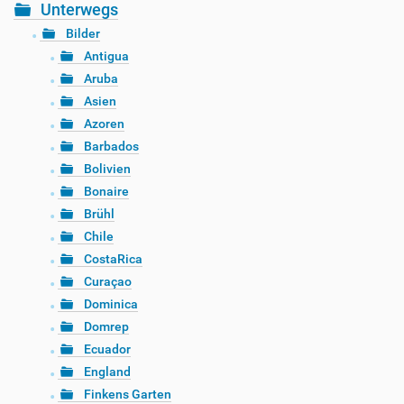
Unterwegs
Bilder
Antigua
Aruba
Asien
Azoren
Barbados
Bolivien
Bonaire
Brühl
Chile
CostaRica
Curaçao
Dominica
Domrep
Ecuador
England
Finkens Garten