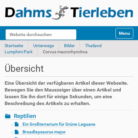
S
Website durchsuchen
Toggle na
e
k
Erweiterte Suche…
Startseite
Unterwegs
Bilder
Thailand
t
Lumphini-Park
Corvus macrorhynchos
i
o
Übersicht
n
e
n
Eine Übersicht der verfügbaren Artikel dieser Webseite.
Bewegen Sie den Mauszeiger über einen Artikel und
lassen Sie ihn dort für einige Sekunden, um eine
Beschreibung des Artikels zu erhalten.
Reptilien
Ein Großterrarium für Grüne Leguane
Broadleysaurus major