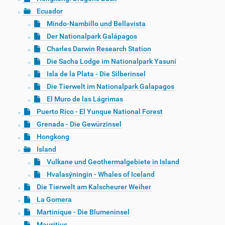
Ecuador
Mindo-Nambillo und Bellavista
Der Nationalpark Galápagos
Charles Darwin Research Station
Die Sacha Lodge im Nationalpark Yasuní
Isla de la Plata - Die Silberinsel
Die Tierwelt im Nationalpark Galapagos
El Muro de las Lágrimas
Puerto Rico - El Yunque National Forest
Grenada - Die Gewürzinsel
Hongkong
Island
Vulkane und Geothermalgebiete in Island
Hvalasýningin - Whales of Iceland
Die Tierwelt am Kalscheurer Weiher
La Gomera
Martinique - Die Blumeninsel
Mauritius