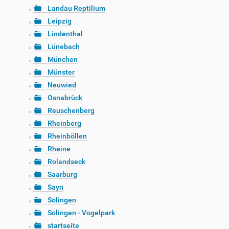
Landau Reptilium
Leipzig
Lindenthal
Lünebach
München
Münster
Neuwied
Osnabrück
Reuschenberg
Rheinberg
Rheinböllen
Rheine
Rolandseck
Saarburg
Sayn
Solingen
Solingen - Vogelpark
startseite