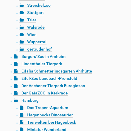
Streichelzoo
Stuttgart
Trier
Walsrode
Wien
Wuppertal
gertrudenhof
Burgers' Zoo in Arnheim
Lindenthaler Tierpark
Eifalia Schmetterlingsgarten Ahrhütte
Eifel-Zoo Lünebach-Pronsfeld
Der Aachener Tierpark Euregiozoo
Der GaiaZOO in Kerkrade
Hamburg
Das Tropen-Aquarium
Hagenbecks Dinosaurier
Tierwelten bei Hagenbeck
Miniatur Wunderland