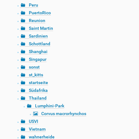
Peru
PuertoRico
Reunion
Saint Martin
Sardinien
Schottland
Shanghai
Singapur
sonst
st_kitts
startseite
Südafrika
Thailand
Lumphini-Park
Corvus macrorhynchos
USVI
Vietnam
wahnerheide