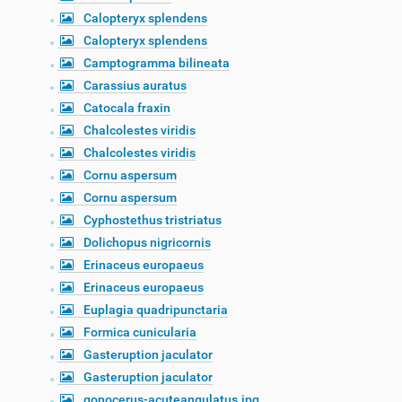
Calopteryx splendens
Calopteryx splendens
Camptogramma bilineata
Carassius auratus
Catocala fraxin
Chalcolestes viridis
Chalcolestes viridis
Cornu aspersum
Cornu aspersum
Cyphostethus tristriatus
Dolichopus nigricornis
Erinaceus europaeus
Erinaceus europaeus
Euplagia quadripunctaria
Formica cunicularia
Gasteruption jaculator
Gasteruption jaculator
gonocerus-acuteangulatus.jpg