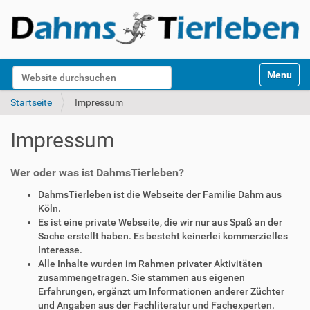
S
Website durchsuchen
Toggle na
e
k
Erweiterte Suche…
Startseite
Impressum
t
i
Impressum
o
n
e
Wer oder was ist DahmsTierleben?
n
DahmsTierleben ist die Webseite der Familie Dahm aus
Köln.
Es ist eine private Webseite, die wir nur aus Spaß an der
Sache erstellt haben. Es besteht keinerlei kommerzielles
Interesse.
Alle Inhalte wurden im Rahmen privater Aktivitäten
zusammengetragen. Sie stammen aus eigenen
Erfahrungen, ergänzt um Informationen anderer Züchter
und Angaben aus der Fachliteratur und Fachexperten.