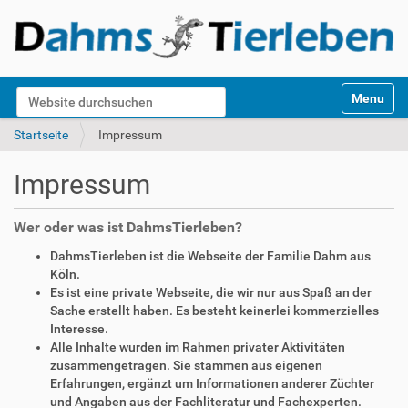
S
Website durchsuchen
Toggle na
e
k
Erweiterte Suche…
Startseite
Impressum
t
i
Impressum
o
n
e
Wer oder was ist DahmsTierleben?
n
DahmsTierleben ist die Webseite der Familie Dahm aus
Köln.
Es ist eine private Webseite, die wir nur aus Spaß an der
Sache erstellt haben. Es besteht keinerlei kommerzielles
Interesse.
Alle Inhalte wurden im Rahmen privater Aktivitäten
zusammengetragen. Sie stammen aus eigenen
Erfahrungen, ergänzt um Informationen anderer Züchter
und Angaben aus der Fachliteratur und Fachexperten.