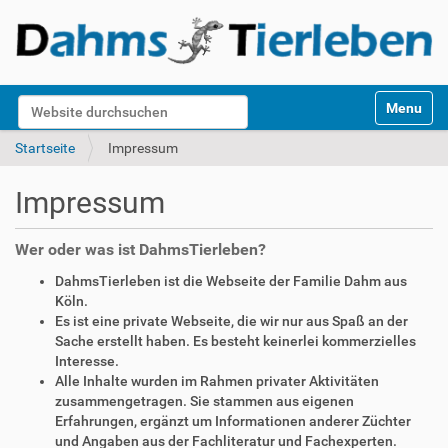
S
Website durchsuchen
Toggle na
e
k
Erweiterte Suche…
Startseite
Impressum
t
i
Impressum
o
n
e
Wer oder was ist DahmsTierleben?
n
DahmsTierleben ist die Webseite der Familie Dahm aus
Köln.
Es ist eine private Webseite, die wir nur aus Spaß an der
Sache erstellt haben. Es besteht keinerlei kommerzielles
Interesse.
Alle Inhalte wurden im Rahmen privater Aktivitäten
zusammengetragen. Sie stammen aus eigenen
Erfahrungen, ergänzt um Informationen anderer Züchter
und Angaben aus der Fachliteratur und Fachexperten.