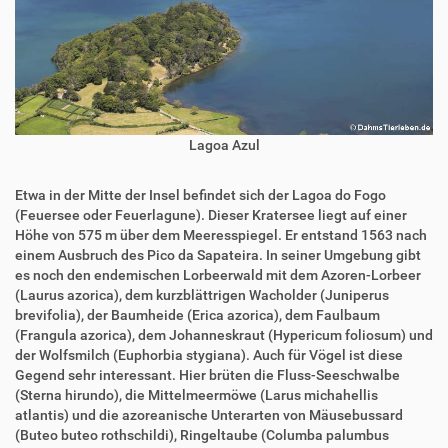
Lagoa Azul
Etwa in der Mitte der Insel befindet sich der Lagoa do Fogo
(Feuersee oder Feuerlagune). Dieser Kratersee liegt auf einer
Höhe von 575 m über dem Meeresspiegel. Er entstand 1563 nach
einem Ausbruch des Pico da Sapateira. In seiner Umgebung gibt
es noch den endemischen Lorbeerwald mit dem Azoren-Lorbeer
(Laurus azorica), dem kurzblättrigen Wacholder (Juniperus
brevifolia), der Baumheide (Erica azorica), dem Faulbaum
(Frangula azorica), dem Johanneskraut (Hypericum foliosum) und
der Wolfsmilch (Euphorbia stygiana). Auch für Vögel ist diese
Gegend sehr interessant. Hier brüten die Fluss-Seeschwalbe
(Sterna hirundo), die Mittelmeermöwe (Larus michahellis
atlantis) und die azoreanische Unterarten von Mäusebussard
(Buteo buteo rothschildi), Ringeltaube (Columba palumbus