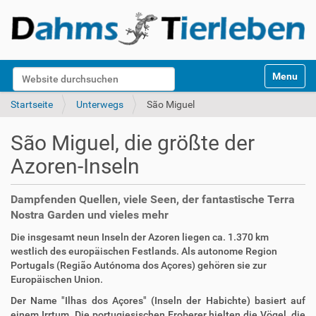
S
Website durchsuchen
Toggle na
e
k
Erweiterte Suche…
Startseite
Unterwegs
São Miguel
t
i
São Miguel, die größte der
o
n
Azoren-Inseln
e
n
Dampfenden Quellen, viele Seen, der fantastische Terra
Nostra Garden und vieles mehr
Die insgesamt neun Inseln der Azoren liegen ca. 1.370 km
westlich des europäischen Festlands. Als autonome Region
Portugals (Região Autónoma dos Açores) gehören sie zur
Europäischen Union.
Der Name "Ilhas dos Açores" (Inseln der Habichte) basiert auf
einem Irrtum. Die portugiesischen Eroberer hielten die Vögel, die