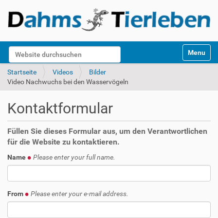
S
Website durchsuchen
Toggle na
e
k
Erweiterte Suche…
Startseite
Videos
Bilder
t
Video Nachwuchs bei den Wasservögeln
i
o
Kontaktformular
n
e
n
Füllen Sie dieses Formular aus, um den Verantwortlichen
für die Website zu kontaktieren.
Name
Please enter your full name.
From
Please enter your e-mail address.