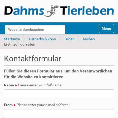
S
Website durchsuchen
Toggle na
e
k
Erweiterte Suche…
Startseite
Tierparks & Zoos
Bilder
Aachen
t
Erethizon dorsatum
i
o
Kontaktformular
n
e
n
Füllen Sie dieses Formular aus, um den Verantwortlichen
für die Website zu kontaktieren.
Name
Please enter your full name.
From
Please enter your e-mail address.