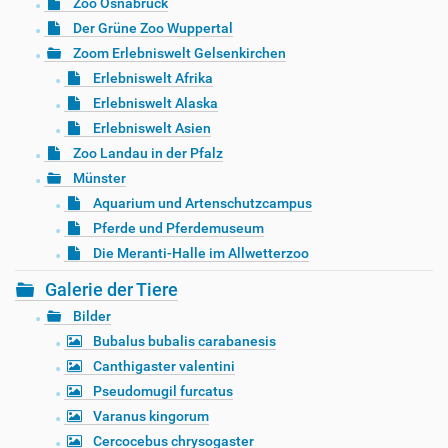
Zoo Osnabrück
Der Grüne Zoo Wuppertal
Zoom Erlebniswelt Gelsenkirchen
Erlebniswelt Afrika
Erlebniswelt Alaska
Erlebniswelt Asien
Zoo Landau in der Pfalz
Münster
Aquarium und Artenschutzcampus
Pferde und Pferdemuseum
Die Meranti-Halle im Allwetterzoo
Galerie der Tiere
Bilder
Bubalus bubalis carabanesis
Canthigaster valentini
Pseudomugil furcatus
Varanus kingorum
Cercocebus chrysogaster