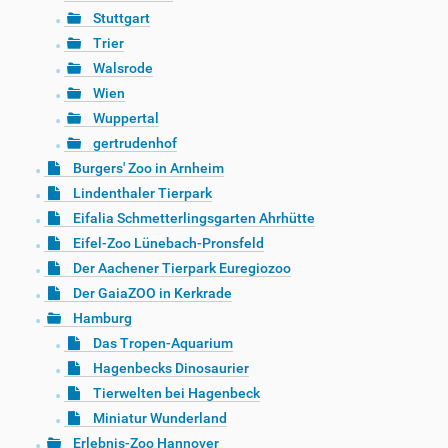
Stuttgart
Trier
Walsrode
Wien
Wuppertal
gertrudenhof
Burgers' Zoo in Arnheim
Lindenthaler Tierpark
Eifalia Schmetterlingsgarten Ahrhütte
Eifel-Zoo Lünebach-Pronsfeld
Der Aachener Tierpark Euregiozoo
Der GaiaZOO in Kerkrade
Hamburg
Das Tropen-Aquarium
Hagenbecks Dinosaurier
Tierwelten bei Hagenbeck
Miniatur Wunderland
Erlebnis-Zoo Hannover