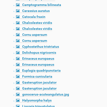
Camptogramma bilineata
Carassius auratus
Catocala fraxin
Chalcolestes viridis
Chalcolestes viridis
Cornu aspersum
Cornu aspersum
Cyphostethus tristriatus
Dolichopus nigricornis
Erinaceus europaeus
Erinaceus europaeus
Euplagia quadripunctaria
Formica cunicularia
Gasteruption jaculator
Gasteruption jaculator
gonocerus-acuteangulatus.jpg
Halyomorpha halys
Liocoris tripustulatus