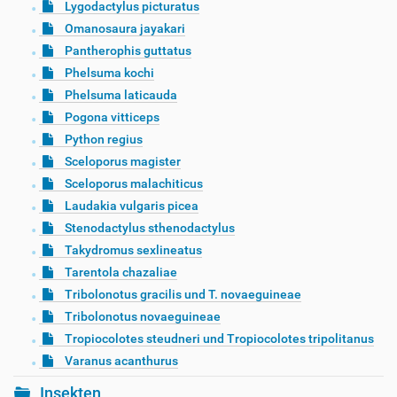
Lygodactylus picturatus
Omanosaura jayakari
Pantherophis guttatus
Phelsuma kochi
Phelsuma laticauda
Pogona vitticeps
Python regius
Sceloporus magister
Sceloporus malachiticus
Laudakia vulgaris picea
Stenodactylus sthenodactylus
Takydromus sexlineatus
Tarentola chazaliae
Tribolonotus gracilis und T. novaeguineae
Tribolonotus novaeguineae
Tropiocolotes steudneri und Tropiocolotes tripolitanus
Varanus acanthurus
Insekten