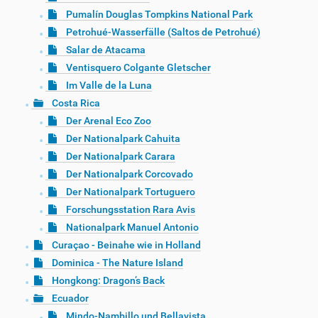
Pumalín Douglas Tompkins National Park
Petrohué-Wasserfälle (Saltos de Petrohué)
Salar de Atacama
Ventisquero Colgante Gletscher
Im Valle de la Luna
Costa Rica
Der Arenal Eco Zoo
Der Nationalpark Cahuita
Der Nationalpark Carara
Der Nationalpark Corcovado
Der Nationalpark Tortuguero
Forschungsstation Rara Avis
Nationalpark Manuel Antonio
Curaçao - Beinahe wie in Holland
Dominica - The Nature Island
Hongkong: Dragon’s Back
Ecuador
Mindo-Nambillo und Bellavista