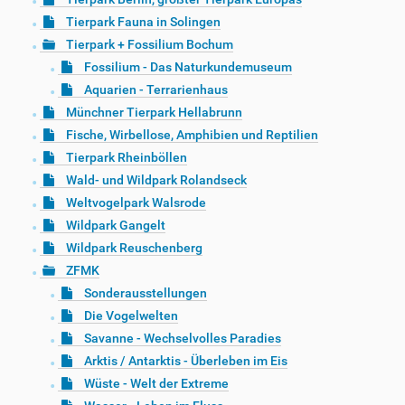
Tierpark Fauna in Solingen
Tierpark + Fossilium Bochum
Fossilium - Das Naturkundemuseum
Aquarien - Terrarienhaus
Münchner Tierpark Hellabrunn
Fische, Wirbellose, Amphibien und Reptilien
Tierpark Rheinböllen
Wald- und Wildpark Rolandseck
Weltvogelpark Walsrode
Wildpark Gangelt
Wildpark Reuschenberg
ZFMK
Sonderausstellungen
Die Vogelwelten
Savanne - Wechselvolles Paradies
Arktis / Antarktis - Überleben im Eis
Wüste - Welt der Extreme