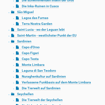
Die schwimmenden Inseln der Uros
Die Inka-Ruinen in Cusco
São Miguel
Lagoa das Furnas
Terra Nostra Garden
Saint Lucia - wo der Leguan lebt
Saint-Martin - westlichster Punkt der EU
Sardinien
Capo d'Orso
Capo Figari
Capo Testa
Monte Limbara
Laguna di San Teodoro
Nuraghenkultur auf Sardinien
Verlassene Funkbasis auf dem Monte Limbara
Die Tierwelt auf Sardinien
Seychellen
Die Tierwelt der Seychellen