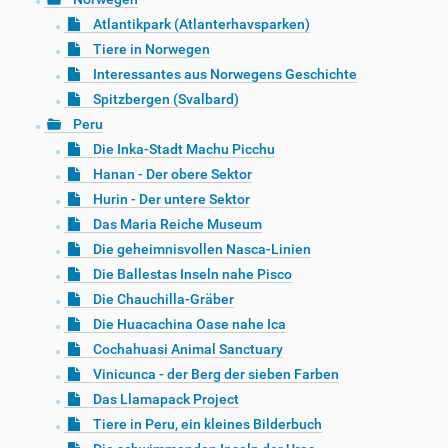
Atlantikpark (Atlanterhavsparken)
Tiere in Norwegen
Interessantes aus Norwegens Geschichte
Spitzbergen (Svalbard)
Peru
Die Inka-Stadt Machu Picchu
Hanan - Der obere Sektor
Hurin - Der untere Sektor
Das Maria Reiche Museum
Die geheimnisvollen Nasca-Linien
Die Ballestas Inseln nahe Pisco
Die Chauchilla-Gräber
Die Huacachina Oase nahe Ica
Cochahuasi Animal Sanctuary
Vinicunca - der Berg der sieben Farben
Das Llamapack Project
Tiere in Peru, ein kleines Bilderbuch