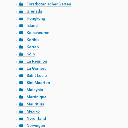
Forstbotanischer Garten
Grenada
Hongkong
Island
Kalscheuren
Karibik
Karten
Köln
La Réunion
La Gomera
Saint Lucia
Sint Maarten
Malaysia
Martinique
Mauritius
Mexiko
Nordirland
Norwegen