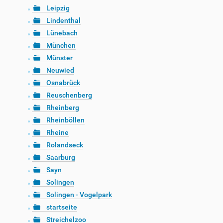
Leipzig
Lindenthal
Lünebach
München
Münster
Neuwied
Osnabrück
Reuschenberg
Rheinberg
Rheinböllen
Rheine
Rolandseck
Saarburg
Sayn
Solingen
Solingen - Vogelpark
startseite
Streichelzoo