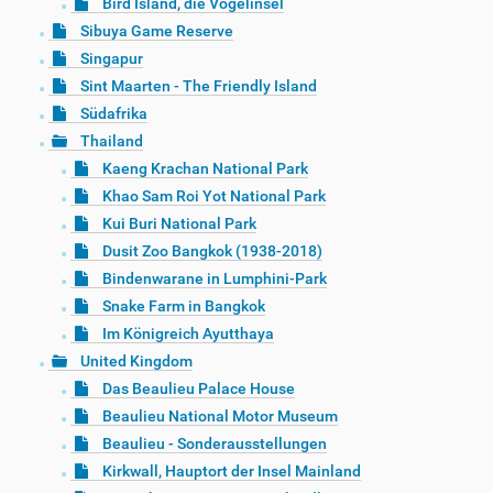
Bird Island, die Vogelinsel
Sibuya Game Reserve
Singapur
Sint Maarten - The Friendly Island
Südafrika
Thailand
Kaeng Krachan National Park
Khao Sam Roi Yot National Park
Kui Buri National Park
Dusit Zoo Bangkok (1938-2018)
Bindenwarane in Lumphini-Park
Snake Farm in Bangkok
Im Königreich Ayutthaya
United Kingdom
Das Beaulieu Palace House
Beaulieu National Motor Museum
Beaulieu - Sonderausstellungen
Kirkwall, Hauptort der Insel Mainland