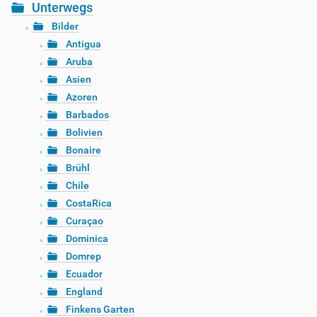
Unterwegs
Bilder
Antigua
Aruba
Asien
Azoren
Barbados
Bolivien
Bonaire
Brühl
Chile
CostaRica
Curaçao
Dominica
Domrep
Ecuador
England
Finkens Garten