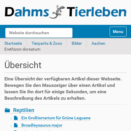
S
Website durchsuchen
Toggle na
e
k
Erweiterte Suche…
Startseite
Tierparks & Zoos
Bilder
Aachen
t
Erethizon dorsatum
i
o
Übersicht
n
e
n
Eine Übersicht der verfügbaren Artikel dieser Webseite.
Bewegen Sie den Mauszeiger über einen Artikel und
lassen Sie ihn dort für einige Sekunden, um eine
Beschreibung des Artikels zu erhalten.
Reptilien
Ein Großterrarium für Grüne Leguane
Broadleysaurus major