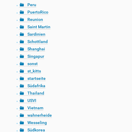
Peru
PuertoRico
Reunion
Saint Martin
Sardinien
Schottland
Shanghai
Singapur
sonst
st_kitts
startseite
Südafrika
Thailand
USVI
Vietnam
wahnerheide
Wesseling
Südkorea