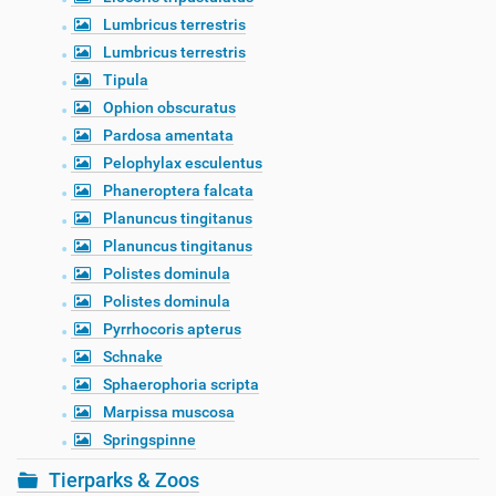
Lumbricus terrestris
Lumbricus terrestris
Tipula
Ophion obscuratus
Pardosa amentata
Pelophylax esculentus
Phaneroptera falcata
Planuncus tingitanus
Planuncus tingitanus
Polistes dominula
Polistes dominula
Pyrrhocoris apterus
Schnake
Sphaerophoria scripta
Marpissa muscosa
Springspinne
Tierparks & Zoos