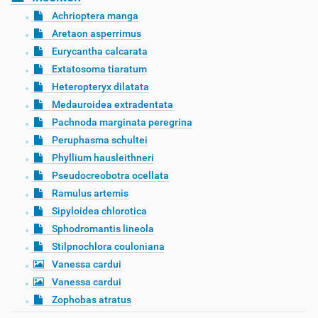
Achrioptera manga
Aretaon asperrimus
Eurycantha calcarata
Extatosoma tiaratum
Heteropteryx dilatata
Medauroidea extradentata
Pachnoda marginata peregrina
Peruphasma schultei
Phyllium hausleithneri
Pseudocreobotra ocellata
Ramulus artemis
Sipyloidea chlorotica
Sphodromantis lineola
Stilpnochlora couloniana
Vanessa cardui
Vanessa cardui
Zophobas atratus