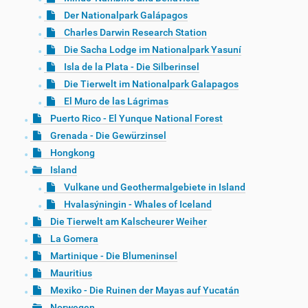
Der Nationalpark Galápagos
Charles Darwin Research Station
Die Sacha Lodge im Nationalpark Yasuní
Isla de la Plata - Die Silberinsel
Die Tierwelt im Nationalpark Galapagos
El Muro de las Lágrimas
Puerto Rico - El Yunque National Forest
Grenada - Die Gewürzinsel
Hongkong
Island
Vulkane und Geothermalgebiete in Island
Hvalasýningin - Whales of Iceland
Die Tierwelt am Kalscheurer Weiher
La Gomera
Martinique - Die Blumeninsel
Mauritius
Mexiko - Die Ruinen der Mayas auf Yucatán
Norwegen