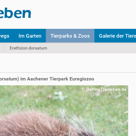
wegs
Im Garten
Tierparks & Zoos
Galerie der Tier
Erethizon dorsatum
orsatum) im Aachener Tierpark Euregiozoo