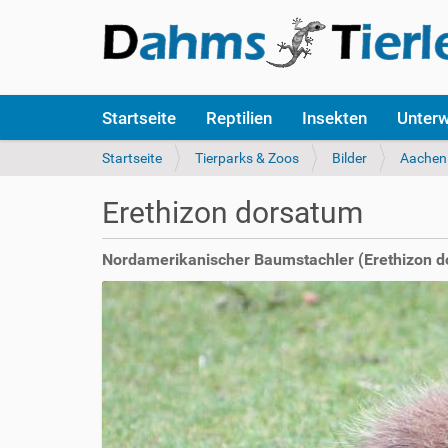
S
Startseite
Reptilien
Insekten
Unter
e
k
S
Startseite
Tierparks & Zoos
Bilder
Aachen
t
i
i
e
Erethizon dorsatum
o
s
n
i
e
n
Nordamerikanischer Baumstachler (Erethizon d
n
d
h
i
e
r
: