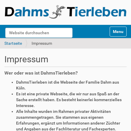
S
Website durchsuchen
Toggle na
e
k
Erweiterte Suche…
Startseite
Impressum
t
i
Impressum
o
n
e
Wer oder was ist DahmsTierleben?
n
DahmsTierleben ist die Webseite der Familie Dahm aus
Köln.
Es ist eine private Webseite, die wir nur aus Spaß an der
Sache erstellt haben. Es besteht keinerlei kommerzielles
Interesse.
Alle Inhalte wurden im Rahmen privater Aktivitäten
zusammengetragen. Sie stammen aus eigenen
Erfahrungen, ergänzt um Informationen anderer Züchter
und Angaben aus der Fachliteratur und Fachexperten.