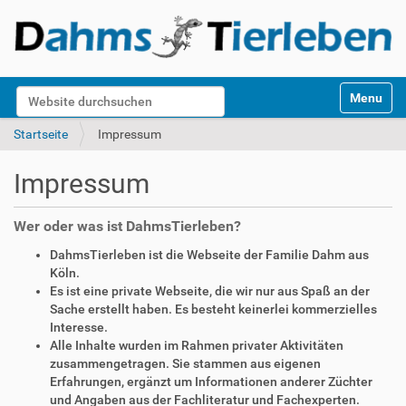
S
Website durchsuchen
Toggle na
e
k
Erweiterte Suche…
Startseite
Impressum
t
i
Impressum
o
n
e
Wer oder was ist DahmsTierleben?
n
DahmsTierleben ist die Webseite der Familie Dahm aus
Köln.
Es ist eine private Webseite, die wir nur aus Spaß an der
Sache erstellt haben. Es besteht keinerlei kommerzielles
Interesse.
Alle Inhalte wurden im Rahmen privater Aktivitäten
zusammengetragen. Sie stammen aus eigenen
Erfahrungen, ergänzt um Informationen anderer Züchter
und Angaben aus der Fachliteratur und Fachexperten.