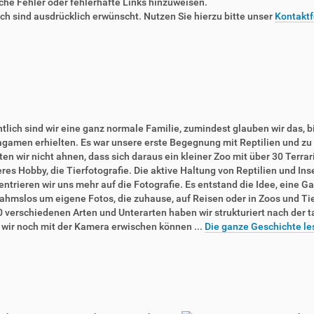
liche Fehler oder fehlerhafte Links hinzuweisen.
 sind ausdrücklich erwünscht. Nutzen Sie hierzu bitte unser
Kontaktf
tlich sind wir eine ganz normale Familie, zumindest glauben wir das, b
agamen erhielten. Es war unsere erste Begegnung mit Reptilien und zu 
en wir nicht ahnen, dass sich daraus ein kleiner Zoo mit über 30 Terra
res Hobby, die Tierfotografie. Die aktive Haltung von Reptilien und In
ntrieren wir uns mehr auf die Fotografie. Es entstand die Idee, eine Ga
ahmslos um eigene Fotos, die zuhause, auf Reisen oder in Zoos und T
0 verschiedenen Arten und Unterarten haben wir strukturiert nach der 
e wir noch mit der Kamera erwischen können ...
Die ganze Geschichte le