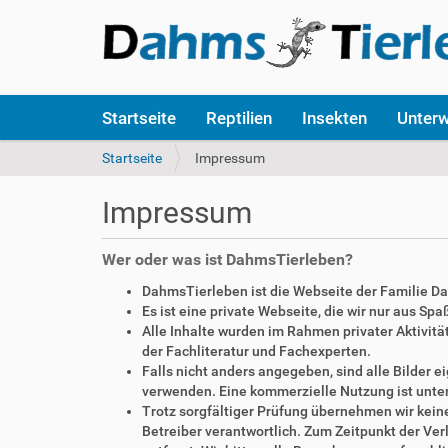
S
Startseite
Reptilien
Insekten
Unter
e
k
S
Startseite
Impressum
t
i
i
e
Impressum
o
s
n
i
e
n
Wer oder was ist DahmsTierleben?
n
d
DahmsTierleben ist die Webseite der Familie D
h
Es ist eine private Webseite, die wir nur aus Sp
i
Alle Inhalte wurden im Rahmen privater Aktivi
e
der Fachliteratur und Fachexperten.
r
Falls nicht anders angegeben, sind alle Bilder
:
verwenden. Eine kommerzielle Nutzung ist unte
Trotz sorgfältiger Prüfung übernehmen wir keine 
Betreiber verantwortlich. Zum Zeitpunkt der V