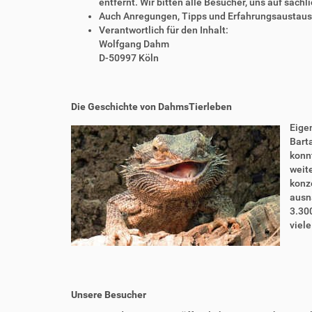
entfernt. Wir bitten alle Besucher, uns auf sach
Auch Anregungen, Tipps und Erfahrungsaustausch
Verantwortlich für den Inhalt:
Wolfgang Dahm
D-50997 Köln
Die Geschichte von DahmsTierleben
Eigen
Bart
konnt
weite
konze
ausn
3.30
viel
Unsere Besucher