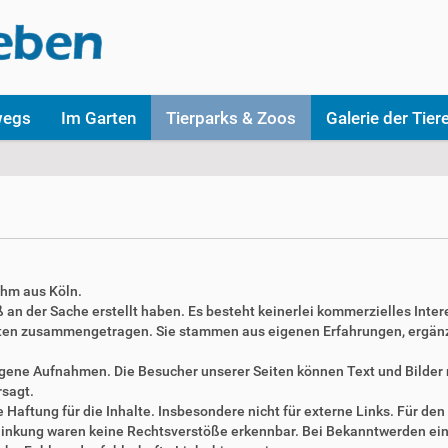
wegs
Im Garten
Tierparks & Zoos
Galerie der Tier
ahm aus Köln.
aß an der Sache erstellt haben. Es besteht keinerlei kommerzielles Inter
täten zusammengetragen. Sie stammen aus eigenen Erfahrungen, ergän
 eigene Aufnahmen. Die Besucher unserer Seiten können Text und Bilde
rsagt.
Haftung für die Inhalte. Insbesondere nicht für externe Links. Für den 
erlinkung waren keine Rechtsverstöße erkennbar. Bei Bekanntwerden ei