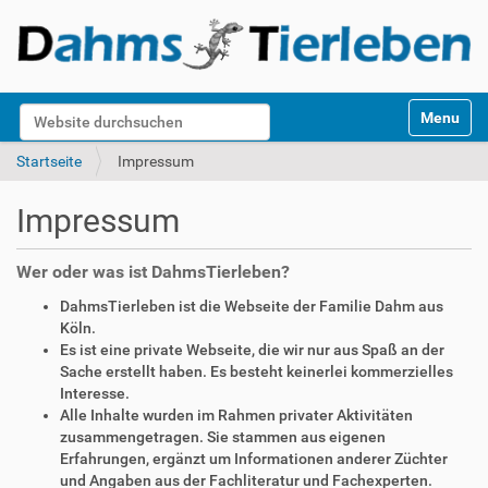
S
Website durchsuchen
Toggle na
e
k
Erweiterte Suche…
Startseite
Impressum
t
i
Impressum
o
n
e
Wer oder was ist DahmsTierleben?
n
DahmsTierleben ist die Webseite der Familie Dahm aus
Köln.
Es ist eine private Webseite, die wir nur aus Spaß an der
Sache erstellt haben. Es besteht keinerlei kommerzielles
Interesse.
Alle Inhalte wurden im Rahmen privater Aktivitäten
zusammengetragen. Sie stammen aus eigenen
Erfahrungen, ergänzt um Informationen anderer Züchter
und Angaben aus der Fachliteratur und Fachexperten.