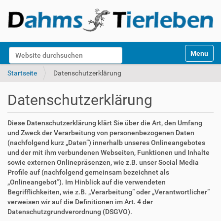
S
Website durchsuchen
Toggle na
e
k
Erweiterte Suche…
Startseite
Datenschutzerklärung
t
i
Datenschutzerklärung
o
n
e
Diese Datenschutzerklärung klärt Sie über die Art, den Umfang
n
und Zweck der Verarbeitung von personenbezogenen Daten
(nachfolgend kurz „Daten“) innerhalb unseres Onlineangebotes
und der mit ihm verbundenen Webseiten, Funktionen und Inhalte
sowie externen Onlinepräsenzen, wie z.B. unser Social Media
Profile auf (nachfolgend gemeinsam bezeichnet als
„Onlineangebot“). Im Hinblick auf die verwendeten
Begrifflichkeiten, wie z.B. „Verarbeitung“ oder „Verantwortlicher“
verweisen wir auf die Definitionen im Art. 4 der
Datenschutzgrundverordnung (DSGVO).