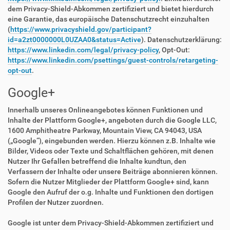
dem Privacy-Shield-Abkommen zertifiziert und bietet hierdurch
eine Garantie, das europäische Datenschutzrecht einzuhalten
(
https://www.privacyshield.gov/participant?
id=a2zt0000000L0UZAA0&status=Active
). Datenschutzerklärung:
https://www.linkedin.com/legal/privacy-policy
, Opt-Out:
https://www.linkedin.com/psettings/guest-controls/retargeting-
opt-out
.
Google+
Innerhalb unseres Onlineangebotes können Funktionen und
Inhalte der Plattform Google+, angeboten durch die Google LLC,
1600 Amphitheatre Parkway, Mountain View, CA 94043, USA
(„Google“), eingebunden werden. Hierzu können z.B. Inhalte wie
Bilder, Videos oder Texte und Schaltflächen gehören, mit denen
Nutzer Ihr Gefallen betreffend die Inhalte kundtun, den
Verfassern der Inhalte oder unsere Beiträge abonnieren können.
Sofern die Nutzer Mitglieder der Plattform Google+ sind, kann
Google den Aufruf der o.g. Inhalte und Funktionen den dortigen
Profilen der Nutzer zuordnen.
Google ist unter dem Privacy-Shield-Abkommen zertifiziert und