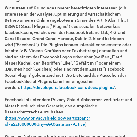
Wir nutzen auf Grundlage unserer berechtigten Interessen (d.h.
Interesse an der Analyse, Optimierung und wirtschaftlichem
Betrieb unseres Onlineangebotes im Sinne des Art. 6 Abs. 1 lit. f.
DSGVO) Social Plugins ("Plugins") des sozialen Netzwerkes
facebook.com, welches von der Facebook Ireland Ltd., 4 Grand
Canal Square, Grand Canal Harbour, Dublin 2, Irland betrieben
wird ("Facebook"). Die Plugins können Interaktionselemente oder
Inhalte (z.B. Videos, Grafiken oder Textbeiträge) darstellen und
sind an einem der Facebook Logos erkennbar (weißes „f“ auf
blauer Kachel, den Begriffen "Like", "Gefällt mir" oder einem
„Daumen hoch“-Zeichen) oder sind mit dem Zusatz "Facebook
Social Plugin" gekennzeichnet. Die Liste und das Aussehen der
Facebook Social Plugins kann hier eingesehen
werden:
https://developers.facebook.com/docs/plugins/
.
Facebook ist unter dem Privacy-Shield-Abkommen zertifiziert und
bietet hierdurch eine Garantie, das europäische
Datenschutzrecht einzuhalten
(
https://www.privacyshield.gov/participant?
id=a2zt0000000GnywAAC&status=Active
).
Wenn ein Nutzer eine Funktion dieses Onlineangebotes aufruft,