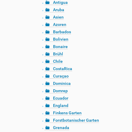
Antigua
Aruba
Asien
Azoren
Barbados
Bolivien
Bonaire
Brühl
Chile
CostaRica
Curaçao
Dominica
Domrep
Ecuador
England
Finkens Garten
Forstbotanischer Garten
Grenada