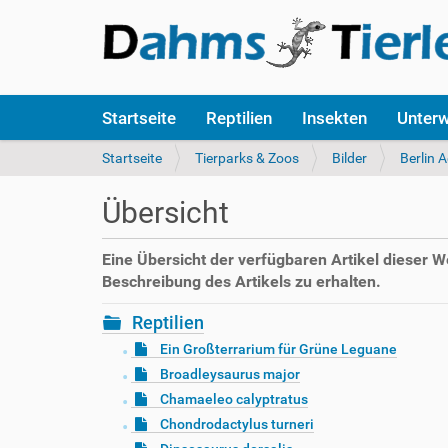
S
Startseite
Reptilien
Insekten
Unter
e
k
S
Startseite
Tierparks & Zoos
Bilder
Berlin 
t
i
i
e
Übersicht
o
s
n
i
e
n
Eine Übersicht der verfügbaren Artikel dieser 
n
d
Beschreibung des Artikels zu erhalten.
h
i
Reptilien
e
Ein Großterrarium für Grüne Leguane
r
Broadleysaurus major
:
Chamaeleo calyptratus
Chondrodactylus turneri