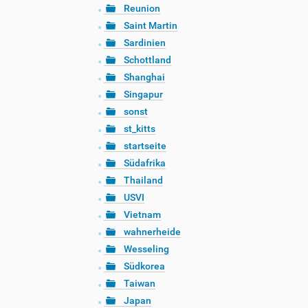
Reunion
Saint Martin
Sardinien
Schottland
Shanghai
Singapur
sonst
st_kitts
startseite
Südafrika
Thailand
USVI
Vietnam
wahnerheide
Wesseling
Südkorea
Taiwan
Japan