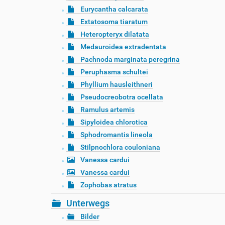
Eurycantha calcarata
Extatosoma tiaratum
Heteropteryx dilatata
Medauroidea extradentata
Pachnoda marginata peregrina
Peruphasma schultei
Phyllium hausleithneri
Pseudocreobotra ocellata
Ramulus artemis
Sipyloidea chlorotica
Sphodromantis lineola
Stilpnochlora couloniana
Vanessa cardui
Vanessa cardui
Zophobas atratus
Unterwegs
Bilder