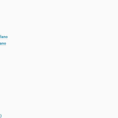
plano
lano
)