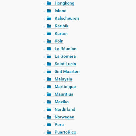
Hongkong
Island
Kalscheuren
Karibik
Karten
Köln
La Réunion
La Gomera
Saint Lucia
Sint Maarten
Malaysia
Martinique
Mauritius
Mexiko
Nordirland
Norwegen
Peru
PuertoRico