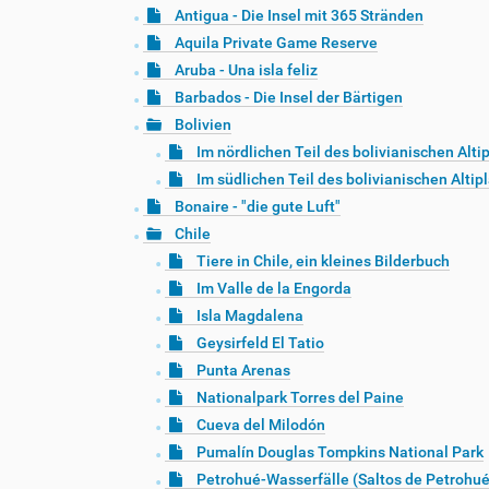
Antigua - Die Insel mit 365 Stränden
Aquila Private Game Reserve
Aruba - Una isla feliz
Barbados - Die Insel der Bärtigen
Bolivien
Im nördlichen Teil des bolivianischen Alti
Im südlichen Teil des bolivianischen Altip
Bonaire - "die gute Luft"
Chile
Tiere in Chile, ein kleines Bilderbuch
Im Valle de la Engorda
Isla Magdalena
Geysirfeld El Tatio
Punta Arenas
Nationalpark Torres del Paine
Cueva del Milodón
Pumalín Douglas Tompkins National Park
Petrohué-Wasserfälle (Saltos de Petrohué