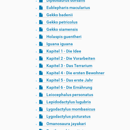
Dipsosaurus dorsalis
Eublepharis macularius
Gekko badenii
Gekko petricolus
Gekko siamensis
Holaspis guentheri
Iguana iguana
Kapitel 1 - Die Idee
Kapitel 2 - Die Vorarbeiten
Kapitel 3 - Das Terrarium
Kapitel 4 - Die ersten Bewohner
Kapitel 5 - Das erste Jahr
Kapitel 6 - Die Ernährung
Leiocephalus personatus
Lepidodactylus lugubris
Lygodactylus mombasicus
Lygodactylus picturatus
Omanosaura jayakari