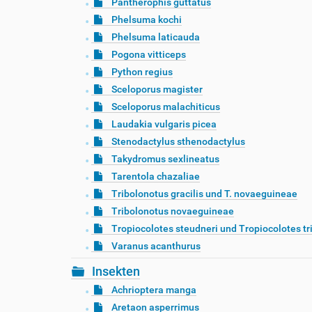
Pantherophis guttatus
Phelsuma kochi
Phelsuma laticauda
Pogona vitticeps
Python regius
Sceloporus magister
Sceloporus malachiticus
Laudakia vulgaris picea
Stenodactylus sthenodactylus
Takydromus sexlineatus
Tarentola chazaliae
Tribolonotus gracilis und T. novaeguineae
Tribolonotus novaeguineae
Tropiocolotes steudneri und Tropiocolotes tr
Varanus acanthurus
Insekten
Achrioptera manga
Aretaon asperrimus