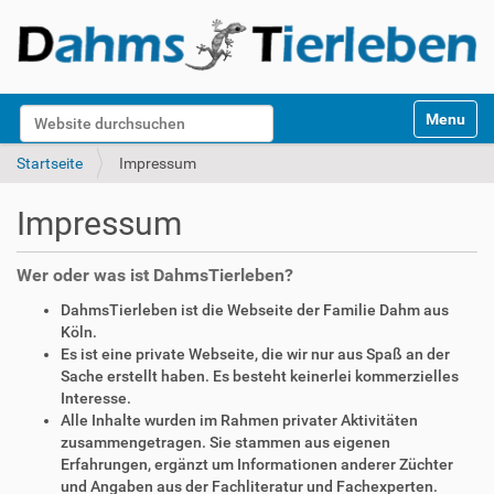
S
Website durchsuchen
Toggle na
e
k
Erweiterte Suche…
Startseite
Impressum
t
i
Impressum
o
n
e
Wer oder was ist DahmsTierleben?
n
DahmsTierleben ist die Webseite der Familie Dahm aus
Köln.
Es ist eine private Webseite, die wir nur aus Spaß an der
Sache erstellt haben. Es besteht keinerlei kommerzielles
Interesse.
Alle Inhalte wurden im Rahmen privater Aktivitäten
zusammengetragen. Sie stammen aus eigenen
Erfahrungen, ergänzt um Informationen anderer Züchter
und Angaben aus der Fachliteratur und Fachexperten.