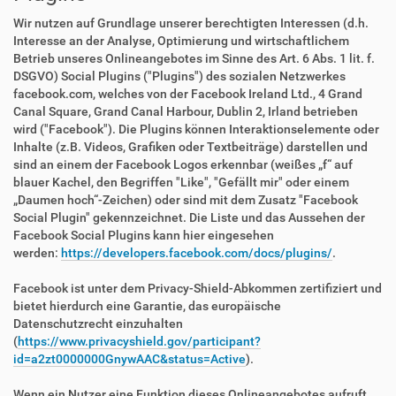
Wir nutzen auf Grundlage unserer berechtigten Interessen (d.h.
Interesse an der Analyse, Optimierung und wirtschaftlichem
Betrieb unseres Onlineangebotes im Sinne des Art. 6 Abs. 1 lit. f.
DSGVO) Social Plugins ("Plugins") des sozialen Netzwerkes
facebook.com, welches von der Facebook Ireland Ltd., 4 Grand
Canal Square, Grand Canal Harbour, Dublin 2, Irland betrieben
wird ("Facebook"). Die Plugins können Interaktionselemente oder
Inhalte (z.B. Videos, Grafiken oder Textbeiträge) darstellen und
sind an einem der Facebook Logos erkennbar (weißes „f“ auf
blauer Kachel, den Begriffen "Like", "Gefällt mir" oder einem
„Daumen hoch“-Zeichen) oder sind mit dem Zusatz "Facebook
Social Plugin" gekennzeichnet. Die Liste und das Aussehen der
Facebook Social Plugins kann hier eingesehen
werden:
https://developers.facebook.com/docs/plugins/
.
Facebook ist unter dem Privacy-Shield-Abkommen zertifiziert und
bietet hierdurch eine Garantie, das europäische
Datenschutzrecht einzuhalten
(
https://www.privacyshield.gov/participant?
id=a2zt0000000GnywAAC&status=Active
).
Wenn ein Nutzer eine Funktion dieses Onlineangebotes aufruft,