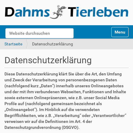
S
Website durchsuchen
Toggle na
e
k
Erweiterte Suche…
Startseite
Datenschutzerklärung
t
i
Datenschutzerklärung
o
n
e
Diese Datenschutzerklärung klärt Sie über die Art, den Umfang
n
und Zweck der Verarbeitung von personenbezogenen Daten
(nachfolgend kurz „Daten“) innerhalb unseres Onlineangebotes
und der mit ihm verbundenen Webseiten, Funktionen und Inhalte
sowie externen Onlinepräsenzen, wie z.B. unser Social Media
Profile auf (nachfolgend gemeinsam bezeichnet als
„Onlineangebot“). Im Hinblick auf die verwendeten
Begrifflichkeiten, wie z.B. „Verarbeitung“ oder „Verantwortlicher“
verweisen wir auf die Definitionen im Art. 4 der
Datenschutzgrundverordnung (DSGVO).