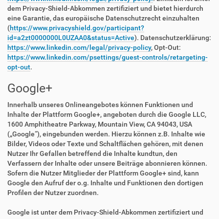
dem Privacy-Shield-Abkommen zertifiziert und bietet hierdurch
eine Garantie, das europäische Datenschutzrecht einzuhalten
(
https://www.privacyshield.gov/participant?
id=a2zt0000000L0UZAA0&status=Active
). Datenschutzerklärung:
https://www.linkedin.com/legal/privacy-policy
, Opt-Out:
https://www.linkedin.com/psettings/guest-controls/retargeting-
opt-out
.
Google+
Innerhalb unseres Onlineangebotes können Funktionen und
Inhalte der Plattform Google+, angeboten durch die Google LLC,
1600 Amphitheatre Parkway, Mountain View, CA 94043, USA
(„Google“), eingebunden werden. Hierzu können z.B. Inhalte wie
Bilder, Videos oder Texte und Schaltflächen gehören, mit denen
Nutzer Ihr Gefallen betreffend die Inhalte kundtun, den
Verfassern der Inhalte oder unsere Beiträge abonnieren können.
Sofern die Nutzer Mitglieder der Plattform Google+ sind, kann
Google den Aufruf der o.g. Inhalte und Funktionen den dortigen
Profilen der Nutzer zuordnen.
Google ist unter dem Privacy-Shield-Abkommen zertifiziert und