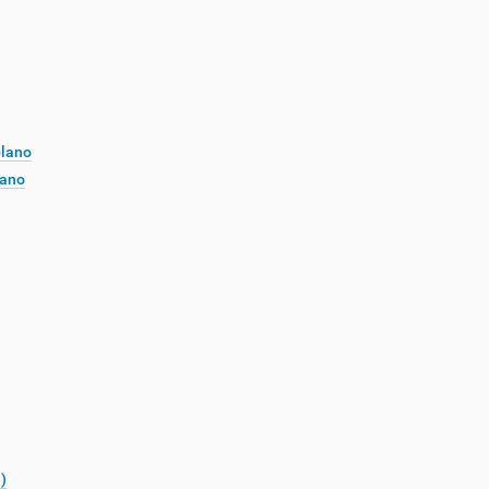
plano
lano
)