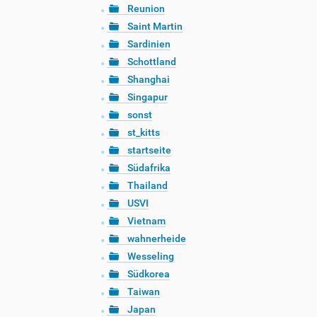
Reunion
Saint Martin
Sardinien
Schottland
Shanghai
Singapur
sonst
st_kitts
startseite
Südafrika
Thailand
USVI
Vietnam
wahnerheide
Wesseling
Südkorea
Taiwan
Japan