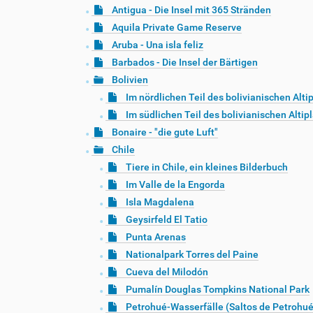
Antigua - Die Insel mit 365 Stränden
Aquila Private Game Reserve
Aruba - Una isla feliz
Barbados - Die Insel der Bärtigen
Bolivien
Im nördlichen Teil des bolivianischen Alti
Im südlichen Teil des bolivianischen Altip
Bonaire - "die gute Luft"
Chile
Tiere in Chile, ein kleines Bilderbuch
Im Valle de la Engorda
Isla Magdalena
Geysirfeld El Tatio
Punta Arenas
Nationalpark Torres del Paine
Cueva del Milodón
Pumalín Douglas Tompkins National Park
Petrohué-Wasserfälle (Saltos de Petrohué