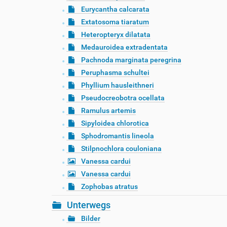
Eurycantha calcarata
Extatosoma tiaratum
Heteropteryx dilatata
Medauroidea extradentata
Pachnoda marginata peregrina
Peruphasma schultei
Phyllium hausleithneri
Pseudocreobotra ocellata
Ramulus artemis
Sipyloidea chlorotica
Sphodromantis lineola
Stilpnochlora couloniana
Vanessa cardui
Vanessa cardui
Zophobas atratus
Unterwegs
Bilder