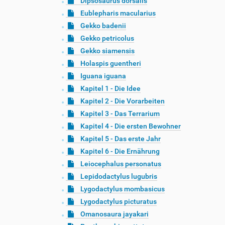
Dipsosaurus dorsalis
Eublepharis macularius
Gekko badenii
Gekko petricolus
Gekko siamensis
Holaspis guentheri
Iguana iguana
Kapitel 1 - Die Idee
Kapitel 2 - Die Vorarbeiten
Kapitel 3 - Das Terrarium
Kapitel 4 - Die ersten Bewohner
Kapitel 5 - Das erste Jahr
Kapitel 6 - Die Ernährung
Leiocephalus personatus
Lepidodactylus lugubris
Lygodactylus mombasicus
Lygodactylus picturatus
Omanosaura jayakari