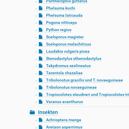
Pantherophis guttatus
Phelsuma kochi
Phelsuma laticauda
Pogona vitticeps
Python regius
Sceloporus magister
Sceloporus malachiticus
Laudakia vulgaris picea
Stenodactylus sthenodactylus
Takydromus sexlineatus
Tarentola chazaliae
Tribolonotus gracilis und T. novaeguineae
Tribolonotus novaeguineae
Tropiocolotes steudneri und Tropiocolotes tr
Varanus acanthurus
Insekten
Achrioptera manga
Aretaon asperrimus