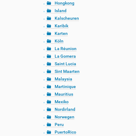
Hongkong
Island
Kalscheuren
Karibik
Karten
Köln
La Réunion
La Gomera
Saint Lucia
Sint Maarten
Malaysia
Martinique
Mauritius
Mexiko
Nordirland
Norwegen
Peru
PuertoRico