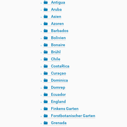
Antigua
Aruba
Asien
Azoren
Barbados
Bolivien
Bonaire
Brühl
Chile
CostaRica
Curaçao
Dominica
Domrep
Ecuador
England
Finkens Garten
Forstbotanischer Garten
Grenada