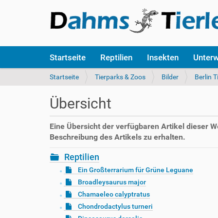
S
Startseite
Reptilien
Insekten
Unter
e
k
S
Startseite
Tierparks & Zoos
Bilder
Berlin T
t
i
i
e
Übersicht
o
s
n
i
e
n
Eine Übersicht der verfügbaren Artikel dieser 
n
d
Beschreibung des Artikels zu erhalten.
h
i
Reptilien
e
Ein Großterrarium für Grüne Leguane
r
Broadleysaurus major
:
Chamaeleo calyptratus
Chondrodactylus turneri