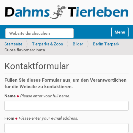
S
Website durchsuchen
Toggle na
e
k
Erweiterte Suche…
Startseite
Tierparks & Zoos
Bilder
Berlin Tierpark
t
Cuora flavomarginata
i
o
Kontaktformular
n
e
n
Füllen Sie dieses Formular aus, um den Verantwortlichen
für die Website zu kontaktieren.
Name
Please enter your full name.
From
Please enter your e-mail address.