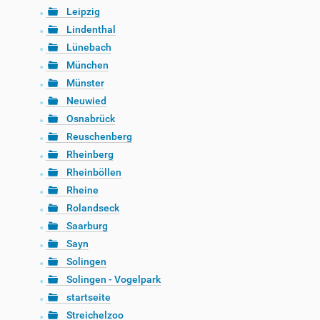
Leipzig
Lindenthal
Lünebach
München
Münster
Neuwied
Osnabrück
Reuschenberg
Rheinberg
Rheinböllen
Rheine
Rolandseck
Saarburg
Sayn
Solingen
Solingen - Vogelpark
startseite
Streichelzoo