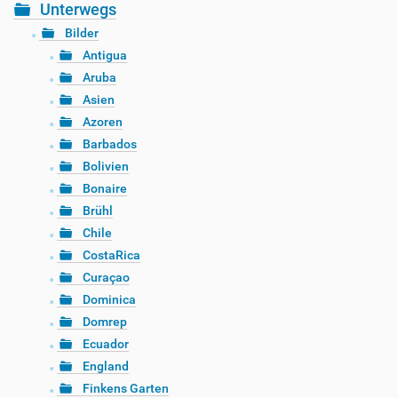
Unterwegs
Bilder
Antigua
Aruba
Asien
Azoren
Barbados
Bolivien
Bonaire
Brühl
Chile
CostaRica
Curaçao
Dominica
Domrep
Ecuador
England
Finkens Garten