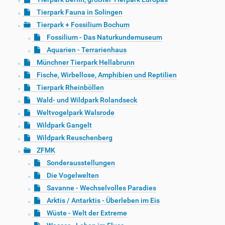
Tierpark Fauna in Solingen
Tierpark + Fossilium Bochum
Fossilium - Das Naturkundemuseum
Aquarien - Terrarienhaus
Münchner Tierpark Hellabrunn
Fische, Wirbellose, Amphibien und Reptilien
Tierpark Rheinböllen
Wald- und Wildpark Rolandseck
Weltvogelpark Walsrode
Wildpark Gangelt
Wildpark Reuschenberg
ZFMK
Sonderausstellungen
Die Vogelwelten
Savanne - Wechselvolles Paradies
Arktis / Antarktis - Überleben im Eis
Wüste - Welt der Extreme