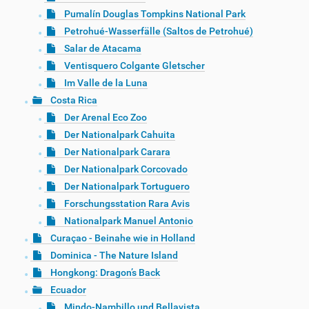
Pumalín Douglas Tompkins National Park
Petrohué-Wasserfälle (Saltos de Petrohué)
Salar de Atacama
Ventisquero Colgante Gletscher
Im Valle de la Luna
Costa Rica
Der Arenal Eco Zoo
Der Nationalpark Cahuita
Der Nationalpark Carara
Der Nationalpark Corcovado
Der Nationalpark Tortuguero
Forschungsstation Rara Avis
Nationalpark Manuel Antonio
Curaçao - Beinahe wie in Holland
Dominica - The Nature Island
Hongkong: Dragon’s Back
Ecuador
Mindo-Nambillo und Bellavista