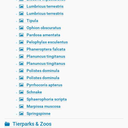
Lumbricus terrestris
Lumbricus terrestris
Tipula
Ophion obscuratus
Pardosa amentata
Pelophylax esculentus
Phaneroptera falcata
Planuncus tingitanus
Planuncus tingitanus
Polistes dominula
Polistes dominula
Pyrrhocoris apterus
Schnake
Sphaerophoria scripta
Marpissa muscosa
Springspinne
Tierparks & Zoos