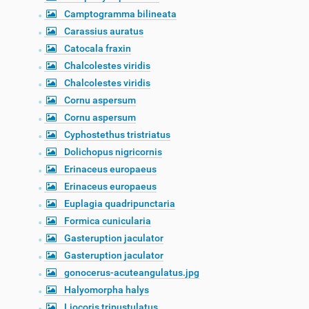
Camptogramma bilineata
Carassius auratus
Catocala fraxin
Chalcolestes viridis
Chalcolestes viridis
Cornu aspersum
Cornu aspersum
Cyphostethus tristriatus
Dolichopus nigricornis
Erinaceus europaeus
Erinaceus europaeus
Euplagia quadripunctaria
Formica cunicularia
Gasteruption jaculator
Gasteruption jaculator
gonocerus-acuteangulatus.jpg
Halyomorpha halys
Liocoris tripustulatus