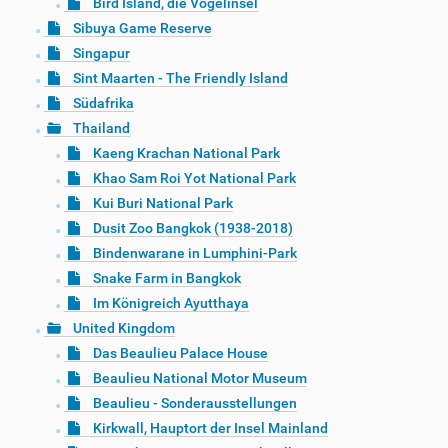
Bird Island, die Vogelinsel
Sibuya Game Reserve
Singapur
Sint Maarten - The Friendly Island
Südafrika
Thailand
Kaeng Krachan National Park
Khao Sam Roi Yot National Park
Kui Buri National Park
Dusit Zoo Bangkok (1938-2018)
Bindenwarane in Lumphini-Park
Snake Farm in Bangkok
Im Königreich Ayutthaya
United Kingdom
Das Beaulieu Palace House
Beaulieu National Motor Museum
Beaulieu - Sonderausstellungen
Kirkwall, Hauptort der Insel Mainland