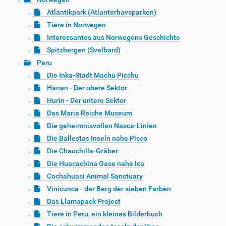
Atlantikpark (Atlanterhavsparken)
Tiere in Norwegen
Interessantes aus Norwegens Geschichte
Spitzbergen (Svalbard)
Peru
Die Inka-Stadt Machu Picchu
Hanan - Der obere Sektor
Hurin - Der untere Sektor
Das Maria Reiche Museum
Die geheimnisvollen Nasca-Linien
Die Ballestas Inseln nahe Pisco
Die Chauchilla-Gräber
Die Huacachina Oase nahe Ica
Cochahuasi Animal Sanctuary
Vinicunca - der Berg der sieben Farben
Das Llamapack Project
Tiere in Peru, ein kleines Bilderbuch