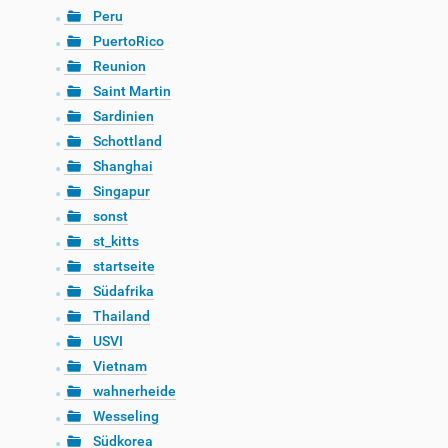
Peru
PuertoRico
Reunion
Saint Martin
Sardinien
Schottland
Shanghai
Singapur
sonst
st_kitts
startseite
Südafrika
Thailand
USVI
Vietnam
wahnerheide
Wesseling
Südkorea