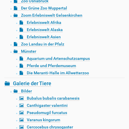
Zoo Osnabrück
Der Grüne Zoo Wuppertal
Zoom Erlebniswelt Gelsenkirchen
Erlebniswelt Afrika
Erlebniswelt Alaska
Erlebniswelt Asien
Zoo Landau in der Pfalz
Münster
Aquarium und Artenschutzcampus
Pferde und Pferdemuseum
Die Meranti-Halle im Allwetterzoo
Galerie der Tiere
Bilder
Bubalus bubalis carabanesis
Canthigaster valentini
Pseudomugil furcatus
Varanus kingorum
Cercocebus chrysogaster