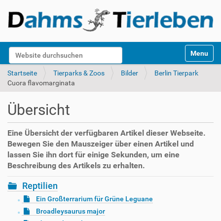
S
Website durchsuchen
Toggle na
e
k
Erweiterte Suche…
Startseite
Tierparks & Zoos
Bilder
Berlin Tierpark
t
Cuora flavomarginata
i
o
Übersicht
n
e
n
Eine Übersicht der verfügbaren Artikel dieser Webseite.
Bewegen Sie den Mauszeiger über einen Artikel und
lassen Sie ihn dort für einige Sekunden, um eine
Beschreibung des Artikels zu erhalten.
Reptilien
Ein Großterrarium für Grüne Leguane
Broadleysaurus major