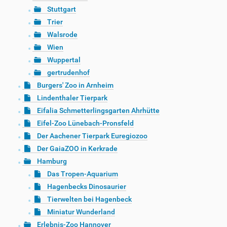
Stuttgart
Trier
Walsrode
Wien
Wuppertal
gertrudenhof
Burgers' Zoo in Arnheim
Lindenthaler Tierpark
Eifalia Schmetterlingsgarten Ahrhütte
Eifel-Zoo Lünebach-Pronsfeld
Der Aachener Tierpark Euregiozoo
Der GaiaZOO in Kerkrade
Hamburg
Das Tropen-Aquarium
Hagenbecks Dinosaurier
Tierwelten bei Hagenbeck
Miniatur Wunderland
Erlebnis-Zoo Hannover