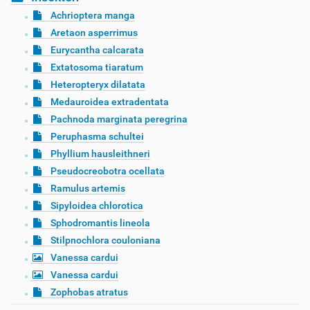
Achrioptera manga
Aretaon asperrimus
Eurycantha calcarata
Extatosoma tiaratum
Heteropteryx dilatata
Medauroidea extradentata
Pachnoda marginata peregrina
Peruphasma schultei
Phyllium hausleithneri
Pseudocreobotra ocellata
Ramulus artemis
Sipyloidea chlorotica
Sphodromantis lineola
Stilpnochlora couloniana
Vanessa cardui
Vanessa cardui
Zophobas atratus