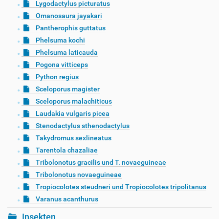
Lygodactylus picturatus
Omanosaura jayakari
Pantherophis guttatus
Phelsuma kochi
Phelsuma laticauda
Pogona vitticeps
Python regius
Sceloporus magister
Sceloporus malachiticus
Laudakia vulgaris picea
Stenodactylus sthenodactylus
Takydromus sexlineatus
Tarentola chazaliae
Tribolonotus gracilis und T. novaeguineae
Tribolonotus novaeguineae
Tropiocolotes steudneri und Tropiocolotes tripolitanus
Varanus acanthurus
Insekten