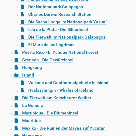
Der Nationalpark Galápagos
Charles Darwin Research Station
Die Sacha Lodge im Nationalpark Yasuní
Isla de la Plata - Die Silberinsel
Die Tierwelt im Nationalpark Galapagos
El Muro de las Lágrimas
Puerto Rico - El Yunque National Forest
Grenada - Die Gewürzinsel
Hongkong
Island
Vulkane und Geothermalgebiete in Island
Hvalasýningin - Whales of Iceland
Die Tierwelt am Kalscheurer Weiher
La Gomera
Martinique - Die Blumeninsel
Mauritius
Mexiko - Die Ruinen der Mayas auf Yucatán
Norwegen