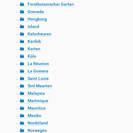
Forstbotanischer Garten
Grenada
Hongkong
Island
Kalscheuren
Karibik
Karten
Köln
La Réunion
La Gomera
Saint Lucia
Sint Maarten
Malaysia
Martinique
Mauritius
Mexiko
Nordirland
Norwegen