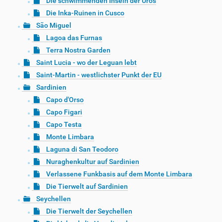
Die schwimmenden Inseln der Uros
Die Inka-Ruinen in Cusco
São Miguel
Lagoa das Furnas
Terra Nostra Garden
Saint Lucia - wo der Leguan lebt
Saint-Martin - westlichster Punkt der EU
Sardinien
Capo d'Orso
Capo Figari
Capo Testa
Monte Limbara
Laguna di San Teodoro
Nuraghenkultur auf Sardinien
Verlassene Funkbasis auf dem Monte Limbara
Die Tierwelt auf Sardinien
Seychellen
Die Tierwelt der Seychellen