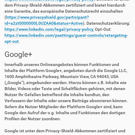
dem Privacy-Shield-Abkommen zertifiziert und bietet hierdurch
eine Garantie, das europäische Datenschutzrecht einzuhalten
(
https://www.privacyshield.gov/participant?
id=a2zt0000000L0UZAA0&status=Active
). Datenschutzerklärung:
https://www.linkedin.com/legal/privacy-policy
, Opt-Out:
https://www.linkedin.com/psettings/guest-controls/retargeting-
opt-out
.
Google+
Innerhalb unseres Onlineangebotes können Funktionen und
Inhalte der Plattform Google+, angeboten durch die Google LLC,
1600 Amphitheatre Parkway, Mountain View, CA 94043, USA
(„Google“), eingebunden werden. Hierzu können z.B. Inhalte wie
Bilder, Videos oder Texte und Schaltflächen gehören, mit denen
Nutzer Ihr Gefallen betreffend die Inhalte kundtun, den
Verfassern der Inhalte oder unsere Beiträge abonnieren können.
Sofern die Nutzer Mitglieder der Plattform Google+ sind, kann
Google den Aufruf der o.g. Inhalte und Funktionen den dortigen
Profilen der Nutzer zuordnen.
Google ist unter dem Privacy-Shield-Abkommen zertifiziert und