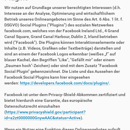
Wir nutzen auf Grundlage unserer berechtigten Interessen (d.h.
Interesse an der Analyse, Optimierung und wirtschaftlichem
Betrieb unseres Onlineangebotes im Sinne des Art. 6 Abs. 1 lit. f.
DSGVO) Social Plugins ("Plugins") des sozialen Netzwerkes
facebook.com, welches von der Facebook Ireland Ltd., 4 Grand
Canal Square, Grand Canal Harbour, Dublin 2, Irland betrieben
wird ("Facebook"). Die Plugins können Interaktionselemente oder
Inhalte (z.B. Videos, Grafiken oder Textbeiträge) darstellen und
sind an einem der Facebook Logos erkennbar (weißes „f“ auf
blauer Kachel, den Begriffen "Like", "Gefällt mir" oder einem
„Daumen hoch“-Zeichen) oder sind mit dem Zusatz "Facebook
Social Plugin" gekennzeichnet. Die Liste und das Aussehen der
Facebook Social Plugins kann hier eingesehen
werden:
https://developers.facebook.com/docs/plugins/
.
Facebook ist unter dem Privacy-Shield-Abkommen zertifiziert und
bietet hierdurch eine Garantie, das europäische
Datenschutzrecht einzuhalten
(
https://www.privacyshield.gov/participant?
id=a2zt0000000GnywAAC&status=Active
).
Wenn ein Nutzer eine Funktion dieses Onlineangebotes aufruft,