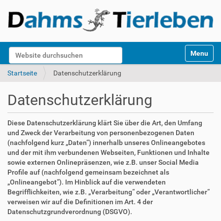
S
Website durchsuchen
Toggle na
e
k
Erweiterte Suche…
Startseite
Datenschutzerklärung
t
i
Datenschutzerklärung
o
n
e
Diese Datenschutzerklärung klärt Sie über die Art, den Umfang
n
und Zweck der Verarbeitung von personenbezogenen Daten
(nachfolgend kurz „Daten“) innerhalb unseres Onlineangebotes
und der mit ihm verbundenen Webseiten, Funktionen und Inhalte
sowie externen Onlinepräsenzen, wie z.B. unser Social Media
Profile auf (nachfolgend gemeinsam bezeichnet als
„Onlineangebot“). Im Hinblick auf die verwendeten
Begrifflichkeiten, wie z.B. „Verarbeitung“ oder „Verantwortlicher“
verweisen wir auf die Definitionen im Art. 4 der
Datenschutzgrundverordnung (DSGVO).