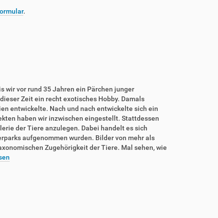
ormular
.
is wir vor rund 35 Jahren ein Pärchen junger
dieser Zeit ein recht exotisches Hobby. Damals
rien entwickelte. Nach und nach entwickelte sich ein
sekten haben wir inzwischen eingestellt. Stattdessen
lerie der Tiere anzulegen. Dabei handelt es sich
ierparks aufgenommen wurden. Bilder von mehr als
taxonomischen Zugehörigkeit der Tiere. Mal sehen, wie
sen