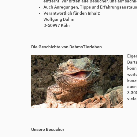
entfernt. Wir bitten alle Besucher, uns auf sach
Auch Anregungen, Tipps und Erfahrungsaustausch
Verantwortlich für den Inhalt:
Wolfgang Dahm
D-50997 Köln
Die Geschichte von DahmsTierleben
Eigen
Bart
konnt
weite
konze
ausn
3.30
viel
Unsere Besucher