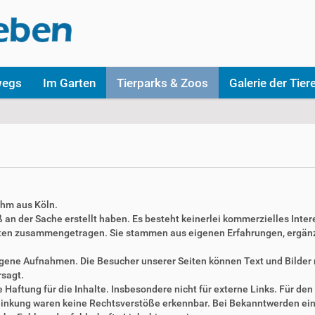
wegs
Im Garten
Tierparks & Zoos
Galerie der Tier
ahm aus Köln.
aß an der Sache erstellt haben. Es besteht keinerlei kommerzielles Inter
täten zusammengetragen. Sie stammen aus eigenen Erfahrungen, ergän
 eigene Aufnahmen. Die Besucher unserer Seiten können Text und Bilde
rsagt.
Haftung für die Inhalte. Insbesondere nicht für externe Links. Für den 
erlinkung waren keine Rechtsverstöße erkennbar. Bei Bekanntwerden ei