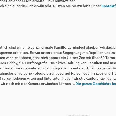
liche Fehler oder fehlerhafte Links hinzuweisen.
 sind ausdrücklich erwünscht. Nutzen Sie hierzu bitte unser
Kontaktf
tlich sind wir eine ganz normale Familie, zumindest glauben wir das, b
agamen erhielten. Es war unsere erste Begegnung mit Reptilien und zu 
en wir nicht ahnen, dass sich daraus ein kleiner Zoo mit über 30 Terra
res Hobby, die Tierfotografie. Die aktive Haltung von Reptilien und In
ntrieren wir uns mehr auf die Fotografie. Es entstand die Idee, eine Ga
ahmslos um eigene Fotos, die zuhause, auf Reisen oder in Zoos und T
0 verschiedenen Arten und Unterarten haben wir strukturiert nach der 
e wir noch mit der Kamera erwischen können ...
Die ganze Geschichte le