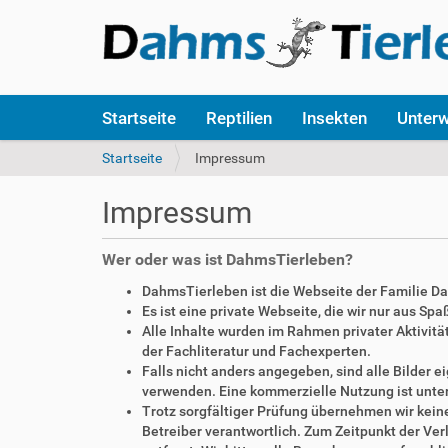
S
Startseite
Reptilien
Insekten
Unter
e
k
S
Startseite
Impressum
t
i
i
e
Impressum
o
s
n
i
e
n
Wer oder was ist DahmsTierleben?
n
d
DahmsTierleben ist die Webseite der Familie D
h
Es ist eine private Webseite, die wir nur aus Sp
i
Alle Inhalte wurden im Rahmen privater Aktivi
e
der Fachliteratur und Fachexperten.
r
Falls nicht anders angegeben, sind alle Bilder
:
verwenden. Eine kommerzielle Nutzung ist unte
Trotz sorgfältiger Prüfung übernehmen wir keine 
Betreiber verantwortlich. Zum Zeitpunkt der V