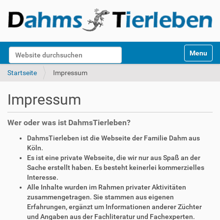
S
Website durchsuchen
Toggle na
e
k
Erweiterte Suche…
Startseite
Impressum
t
i
Impressum
o
n
e
Wer oder was ist DahmsTierleben?
n
DahmsTierleben ist die Webseite der Familie Dahm aus
Köln.
Es ist eine private Webseite, die wir nur aus Spaß an der
Sache erstellt haben. Es besteht keinerlei kommerzielles
Interesse.
Alle Inhalte wurden im Rahmen privater Aktivitäten
zusammengetragen. Sie stammen aus eigenen
Erfahrungen, ergänzt um Informationen anderer Züchter
und Angaben aus der Fachliteratur und Fachexperten.