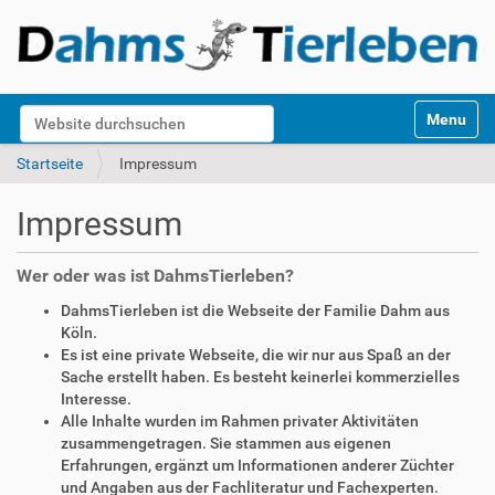
S
Website durchsuchen
Toggle na
e
k
Erweiterte Suche…
Startseite
Impressum
t
i
Impressum
o
n
e
Wer oder was ist DahmsTierleben?
n
DahmsTierleben ist die Webseite der Familie Dahm aus
Köln.
Es ist eine private Webseite, die wir nur aus Spaß an der
Sache erstellt haben. Es besteht keinerlei kommerzielles
Interesse.
Alle Inhalte wurden im Rahmen privater Aktivitäten
zusammengetragen. Sie stammen aus eigenen
Erfahrungen, ergänzt um Informationen anderer Züchter
und Angaben aus der Fachliteratur und Fachexperten.