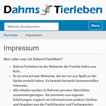
S
Website durchsuchen
Toggle na
e
k
Erweiterte Suche…
Startseite
Impressum
t
i
Impressum
o
n
e
Wer oder was ist DahmsTierleben?
n
DahmsTierleben ist die Webseite der Familie Dahm aus
Köln.
Es ist eine private Webseite, die wir nur aus Spaß an der
Sache erstellt haben. Es besteht keinerlei kommerzielles
Interesse.
Alle Inhalte wurden im Rahmen privater Aktivitäten
zusammengetragen. Sie stammen aus eigenen
Erfahrungen, ergänzt um Informationen anderer Züchter
und Angaben aus der Fachliteratur und Fachexperten.