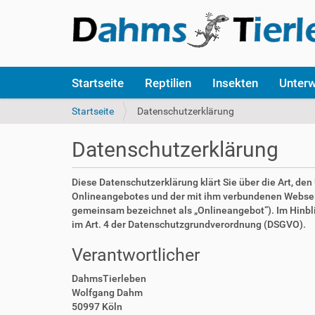
S
Startseite
Reptilien
Insekten
Unter
e
k
S
Startseite
Datenschutzerklärung
t
i
i
e
Datenschutzerklärung
o
s
n
i
e
n
Diese Datenschutzerklärung klärt Sie über die Art, d
n
d
Onlineangebotes und der mit ihm verbundenen Webseite
h
gemeinsam bezeichnet als „Onlineangebot“). Im Hinblick
i
im Art. 4 der Datenschutzgrundverordnung (DSGVO).
e
Verantwortlicher
r
:
DahmsTierleben
Wolfgang Dahm
50997 Köln