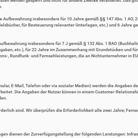
Daten werden gesperrt und nicht für andere Zwecke verarbeitet. Das gilt 
n.
ie Aufbewahrung insbesondere für 10 Jahre gemäß §§ 147 Abs. 1 AO, 257
sbücher, für Besteuerung relevanter Unterlagen, etc.) und 6 Jahre ge
e Aufbewahrung insbesondere für 7 J gemäß § 132 Abs. 1 BAO (Buchhal
gaben, etc.), für 22 Jahre im Zusammenhang mit Grundstücken und fü
ns-, Rundfunk- und Fernsehleistungen, die an Nichtunternehmer in EU-
mular, E-Mail, Telefon oder via sozialer Medien) werden die Angaben d
erarbeitet. Die Angaben der Nutzer können in einem Customer-Relatio
den.
derlich sind. Wir überprüfen die Erforderlichkeit alle zwei Jahre; Ferne
en dienen der Zurverfügungstellung der folgenden Leistungen: Infrast