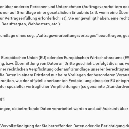
enüber anderen Personen und Unternehmen (Auftragsverarbeitern oder D
es nur auf Grundlage einer gesetzlichen Erlaubnis (z.B. wenn eine Überm
zur Vertragserfüllung erforderlich ist), Sie eingewilligt haben, eine rec
n Beauftragten, Webhostern, etc.).
Grundlage eines sog. „Auftragsverarbeitungsvertrages“ beauftragen, ge
der Europäischen Union (EU) oder des Europäischen Wirtschaftsraums (E
 bzw. Übermittlung von Daten an Dritte geschieht, erfolgt dies nur, we
einer rechtlichen Verpflichtung oder auf Grundlage unserer berechtigte
 die Daten in einem Drittland nur beim Vorliegen der besonderen Voraus
rantien, wie der offiziell anerkannten Feststellung eines der EU ents
nter spezieller vertraglicher Verpflichtungen (so genannte „Standardve
en
langen, ob betreffende Daten verarbeitet werden und auf Auskunft über
Vervollständigung der Sie betreffenden Daten oder die Berichtigung de