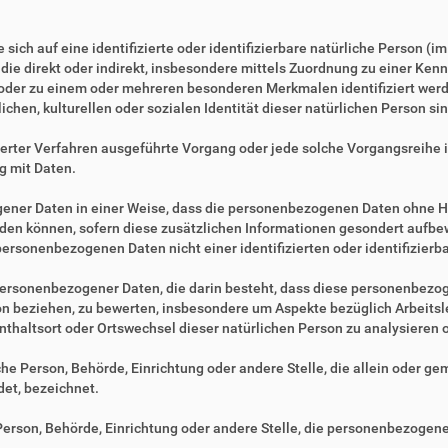
sich auf eine identifizierte oder identifizierbare natürliche Person (i
, die direkt oder indirekt, insbesondere mittels Zuordnung zu einer 
 oder zu einem oder mehreren besonderen Merkmalen identifiziert werd
ichen, kulturellen oder sozialen Identität dieser natürlichen Person sin
tisierter Verfahren ausgeführte Vorgang oder jede solche Vorgangsre
g mit Daten.
ner Daten in einer Weise, dass die personenbezogenen Daten ohne Hi
rden können, sofern diese zusätzlichen Informationen gesondert aufb
ersonenbezogenen Daten nicht einer identifizierten oder identifizier
ng personenbezogener Daten, die darin besteht, dass diese personenbe
son beziehen, zu bewerten, insbesondere um Aspekte bezüglich Arbeitsle
fenthaltsort oder Ortswechsel dieser natürlichen Person zu analysieren
ische Person, Behörde, Einrichtung oder andere Stelle, die allein oder 
et, bezeichnet.
e Person, Behörde, Einrichtung oder andere Stelle, die personenbezogen