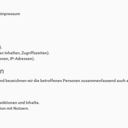
/impressum
).
n Inhalten, Zugriffszeiten).
onen, IP-Adressen).
en
nd bezeichnen wir die betroffenen Personen zusammenfassend auch al
unktionen und Inhalte.
on mit Nutzern.