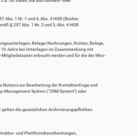
z.B. für Daten, die aus handels- oder
 Abs. 1 Nr. 1 und 4, Abs. 4 HGB (Bücher,
mäß § 257 Abs. 1 Nr. 2 und 3, Abs. 4 HGB
tungsunterlagen, Belege/Rechnungen, Konten, Belege,
r 10 Jahre bei Unterlagen im Zusammenhang mit
Mitgliedstaaten erbracht werden und für die der Mini-
es Nutzers zur Bearbeitung der Kontaktanfrage und
nship-Management System ("CRM System") oder
r gelten die gesetzlichen Archivierungspflichten.
ruktur- und Plattformdienstleistungen,