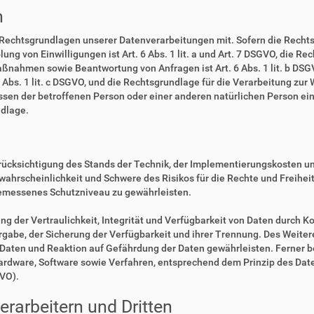
n
 Rechtsgrundlagen unserer Datenverarbeitungen mit. Sofern die Rechts
lung von Einwilligungen ist Art. 6 Abs. 1 lit. a und Art. 7 DSGVO, die R
ßnahmen sowie Beantwortung von Anfragen ist Art. 6 Abs. 1 lit. b DSGV
6 Abs. 1 lit. c DSGVO, und die Rechtsgrundlage für die Verarbeitung zur
eressen der betroffenen Person oder einer anderen natürlichen Person 
ndlage.
rücksichtigung des Stands der Technik, der Implementierungskosten u
swahrscheinlichkeit und Schwere des Risikos für die Rechte und Freihe
emessenes Schutzniveau zu gewährleisten.
der Vertraulichkeit, Integrität und Verfügbarkeit von Daten durch Ko
ergabe, der Sicherung der Verfügbarkeit und ihrer Trennung. Des Weiter
aten und Reaktion auf Gefährdung der Daten gewährleisten. Ferner b
Hardware, Software sowie Verfahren, entsprechend dem Prinzip des Da
GVO).
rarbeitern und Dritten