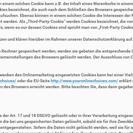
n einem solchen Cookie kann z.B. der Inhalt eines Warenkorbs in eine
kies bezeichnet, die auch nach dem Schließen des Browsers gespeichert
fsuchen. Ebenso können in einem solchen Cookie die Interessen der N
erden. Als „Third-Party-Cookie“ werden Cookies bezeichnet, die von 
, wenn es nur dessen Cookies sind spricht man von „First-Party Cookie
zen und klären hierüber im Rahmen unserer Datenschutzerklärung auf
em Rechner gespeichert werden, werden sie gebeten die entsprechende 
stemeinstellungen des Browsers gelöscht werden. Der Ausschluss von 
wecken des Onlinemarketing eingesetzten Cookies kann bei einer Vielza
/choices/
oder die EU-Seite
http://www.youronlinechoices.com/
erklärt
en des Browsers erreicht werden. Bitte beachten Sie, dass dann gegebe
der Art. 17 und 18 DSGVO gelöscht oder in ihrer Verarbeitung eingesc
die bei uns gespeicherten Daten gelöscht, sobald sie für ihre Zweckb
ntgegenstehen. Sofern die Daten nicht gelöscht werden, weil sie für a