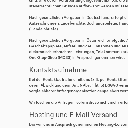
sind, wird deren Verarbeitung eingeschränkt. D.h. die 
steuerrechtlichen Gründen aufbewahrt werden müsse
Nach gesetzlichen Vorgaben in Deutschland, erfolgt d
Aufzeichnungen, Lageberichte, Buchungsbelege, Handel
(Handelsbriefe).
Nach gesetzlichen Vorgaben in Österreich erfolgt di
Geschäftspapiere, Aufstellung der Einnahmen und Aus
elektronisch erbrachten Leistungen, Telekommunikatio
One-Stop-Shop (MOSS) in Anspruch genommen wird.
Kontaktaufnahme
Bei der Kontaktaufnahme mit uns (z.B. per Kontaktfor
deren Abwicklung gem. Art. 6 Abs. 1 lit. b) DSGVO v
vergleichbarer Anfragenorganisation gespeichert wer
Wir löschen die Anfragen, sofern diese nicht mehr erfor
Hosting und E-Mail-Versand
Die von uns in Anspruch genommenen Hosting-Leistung