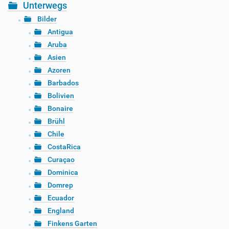
Unterwegs
Bilder
Antigua
Aruba
Asien
Azoren
Barbados
Bolivien
Bonaire
Brühl
Chile
CostaRica
Curaçao
Dominica
Domrep
Ecuador
England
Finkens Garten