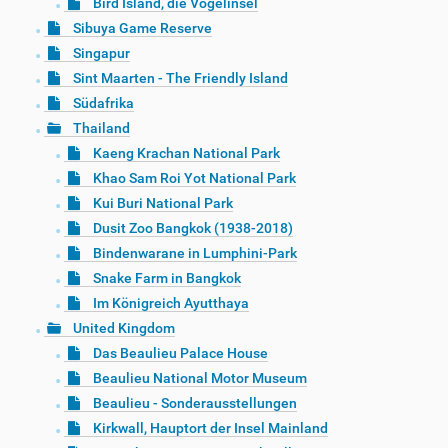
Bird Island, die Vogelinsel
Sibuya Game Reserve
Singapur
Sint Maarten - The Friendly Island
Südafrika
Thailand
Kaeng Krachan National Park
Khao Sam Roi Yot National Park
Kui Buri National Park
Dusit Zoo Bangkok (1938-2018)
Bindenwarane in Lumphini-Park
Snake Farm in Bangkok
Im Königreich Ayutthaya
United Kingdom
Das Beaulieu Palace House
Beaulieu National Motor Museum
Beaulieu - Sonderausstellungen
Kirkwall, Hauptort der Insel Mainland