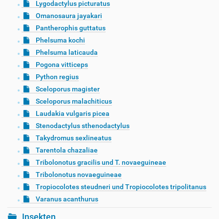
Lygodactylus picturatus
Omanosaura jayakari
Pantherophis guttatus
Phelsuma kochi
Phelsuma laticauda
Pogona vitticeps
Python regius
Sceloporus magister
Sceloporus malachiticus
Laudakia vulgaris picea
Stenodactylus sthenodactylus
Takydromus sexlineatus
Tarentola chazaliae
Tribolonotus gracilis und T. novaeguineae
Tribolonotus novaeguineae
Tropiocolotes steudneri und Tropiocolotes tripolitanus
Varanus acanthurus
Insekten