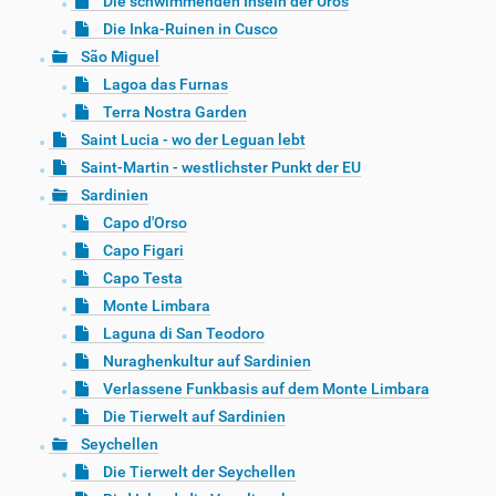
Die schwimmenden Inseln der Uros
Die Inka-Ruinen in Cusco
São Miguel
Lagoa das Furnas
Terra Nostra Garden
Saint Lucia - wo der Leguan lebt
Saint-Martin - westlichster Punkt der EU
Sardinien
Capo d'Orso
Capo Figari
Capo Testa
Monte Limbara
Laguna di San Teodoro
Nuraghenkultur auf Sardinien
Verlassene Funkbasis auf dem Monte Limbara
Die Tierwelt auf Sardinien
Seychellen
Die Tierwelt der Seychellen