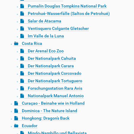
Pumalín Douglas Tompkins National Park
Petrohué-Wasserfälle (Saltos de Petrohué)
Salar de Atacama
Ventisquero Colgante Gletscher
Im Valle de la Luna
Costa Rica
Der Arenal Eco Zoo
Der Nationalpark Cahuita
Der Nationalpark Carara
Der Nationalpark Corcovado
Der Nationalpark Tortuguero
Forschungsstation Rara Avis
Nationalpark Manuel Antonio
Curaçao - Beinahe wie in Holland
Dominica - The Nature Island
Hongkong: Dragon’s Back
Ecuador
Mindo-Nambillo und Bellavista