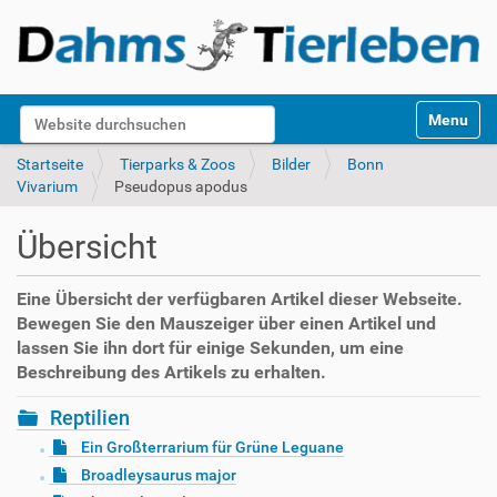
S
Website durchsuchen
Toggle na
e
k
Erweiterte Suche…
Startseite
Tierparks & Zoos
Bilder
Bonn
t
Vivarium
Pseudopus apodus
i
o
Übersicht
n
e
n
Eine Übersicht der verfügbaren Artikel dieser Webseite.
Bewegen Sie den Mauszeiger über einen Artikel und
lassen Sie ihn dort für einige Sekunden, um eine
Beschreibung des Artikels zu erhalten.
Reptilien
Ein Großterrarium für Grüne Leguane
Broadleysaurus major