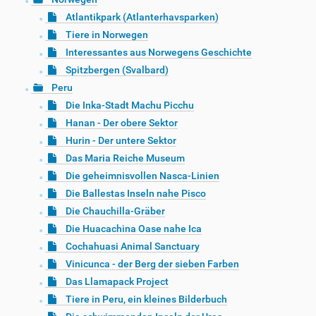
Atlantikpark (Atlanterhavsparken)
Tiere in Norwegen
Interessantes aus Norwegens Geschichte
Spitzbergen (Svalbard)
Peru
Die Inka-Stadt Machu Picchu
Hanan - Der obere Sektor
Hurin - Der untere Sektor
Das Maria Reiche Museum
Die geheimnisvollen Nasca-Linien
Die Ballestas Inseln nahe Pisco
Die Chauchilla-Gräber
Die Huacachina Oase nahe Ica
Cochahuasi Animal Sanctuary
Vinicunca - der Berg der sieben Farben
Das Llamapack Project
Tiere in Peru, ein kleines Bilderbuch