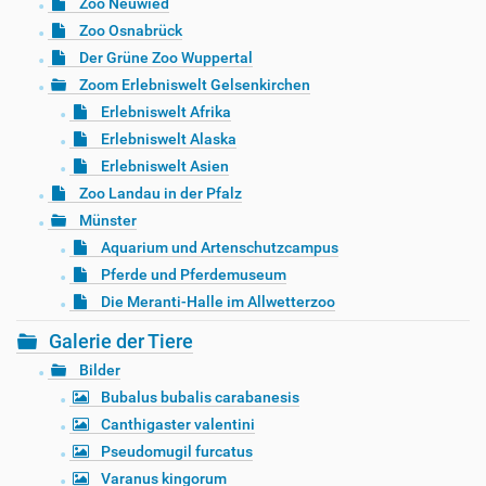
Zoo Neuwied
Zoo Osnabrück
Der Grüne Zoo Wuppertal
Zoom Erlebniswelt Gelsenkirchen
Erlebniswelt Afrika
Erlebniswelt Alaska
Erlebniswelt Asien
Zoo Landau in der Pfalz
Münster
Aquarium und Artenschutzcampus
Pferde und Pferdemuseum
Die Meranti-Halle im Allwetterzoo
Galerie der Tiere
Bilder
Bubalus bubalis carabanesis
Canthigaster valentini
Pseudomugil furcatus
Varanus kingorum