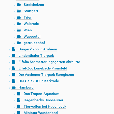
Streichelzoo
Stuttgart
Trier
Walsrode
Wien
Wuppertal
gertrudenhof
Burgers' Zoo in Arnheim
Lindenthaler Tierpark
Eifalia Schmetterlingsgarten Ahrhütte
Eifel-Zoo Lünebach-Pronsfeld
Der Aachener Tierpark Euregiozoo
Der GaiaZOO in Kerkrade
Hamburg
Das Tropen-Aquarium
Hagenbecks Dinosaurier
Tierwelten bei Hagenbeck
Miniatur Wunderland