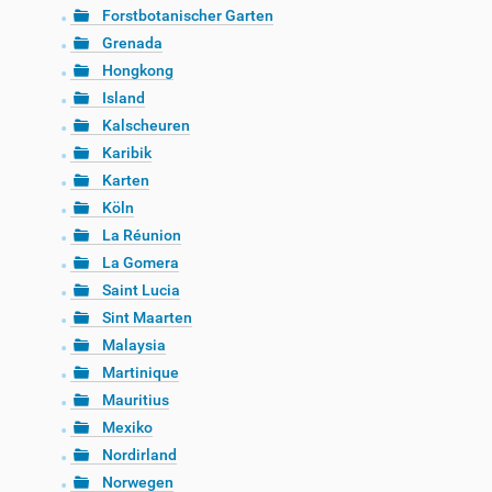
Forstbotanischer Garten
Grenada
Hongkong
Island
Kalscheuren
Karibik
Karten
Köln
La Réunion
La Gomera
Saint Lucia
Sint Maarten
Malaysia
Martinique
Mauritius
Mexiko
Nordirland
Norwegen