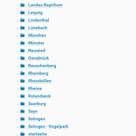
Landau Reptilium
Leipzig
Lindenthal
Lünebach
München
Münster
Neuwied
Osnabrück
Reuschenberg
Rheinberg
Rheinböllen
Rheine
Rolandseck
Saarburg
Sayn
Solingen
Solingen - Vogelpark
startseite