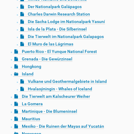
Der Nationalpark Galápagos
Charles Darwin Research Station
Die Sacha Lodge im Nationalpark Yasuní
Isla de la Plata - Die Silberinsel
Die Tierwelt im Nationalpark Galapagos
El Muro de las Lágrimas
Puerto Rico - El Yunque National Forest
Grenada - Die Gewürzinsel
Hongkong
Island
Vulkane und Geothermalgebiete in Island
Hvalasýningin - Whales of Iceland
Die Tierwelt am Kalscheurer Weiher
La Gomera
Martinique - Die Blumeninsel
Mauritius
Mexiko - Die Ruinen der Mayas auf Yucatán
Norwegen