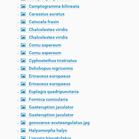
Camptogramma bilineata
Carassius auratus
Catocala fraxin
Chalcolestes viridis
Chalcolestes viridis
Cornu aspersum
Cornu aspersum
Cyphostethus tristriatus
Dolichopus nigricornis
Erinaceus europaeus
Erinaceus europaeus
Euplagia quadripunctaria
Formica cunicularia
Gasteruption jaculator
Gasteruption jaculator
gonocerus-acuteangulatus.jpg
Halyomorpha halys
Liocoris tripustulatus