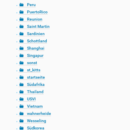
Peru
PuertoRico
Reunion
Saint Martin
Sardinien
Schottland
Shanghai
Singapur
sonst
st_kitts
startseite
Südafrika
Thailand
USVI
Vietnam
wahnerheide
Wesseling
Südkorea