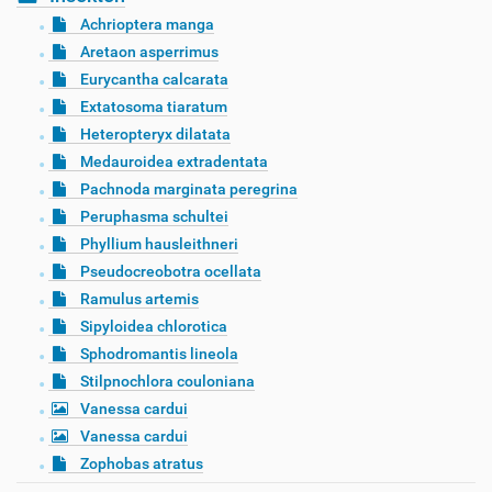
Achrioptera manga
Aretaon asperrimus
Eurycantha calcarata
Extatosoma tiaratum
Heteropteryx dilatata
Medauroidea extradentata
Pachnoda marginata peregrina
Peruphasma schultei
Phyllium hausleithneri
Pseudocreobotra ocellata
Ramulus artemis
Sipyloidea chlorotica
Sphodromantis lineola
Stilpnochlora couloniana
Vanessa cardui
Vanessa cardui
Zophobas atratus