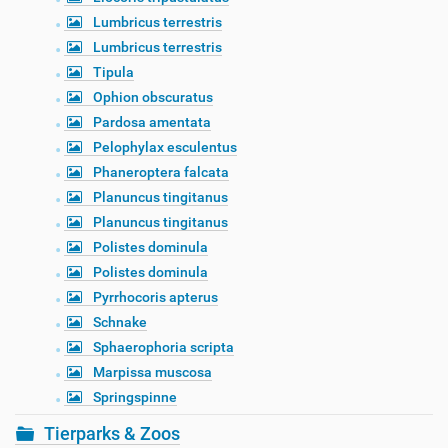
Lumbricus terrestris
Lumbricus terrestris
Tipula
Ophion obscuratus
Pardosa amentata
Pelophylax esculentus
Phaneroptera falcata
Planuncus tingitanus
Planuncus tingitanus
Polistes dominula
Polistes dominula
Pyrrhocoris apterus
Schnake
Sphaerophoria scripta
Marpissa muscosa
Springspinne
Tierparks & Zoos