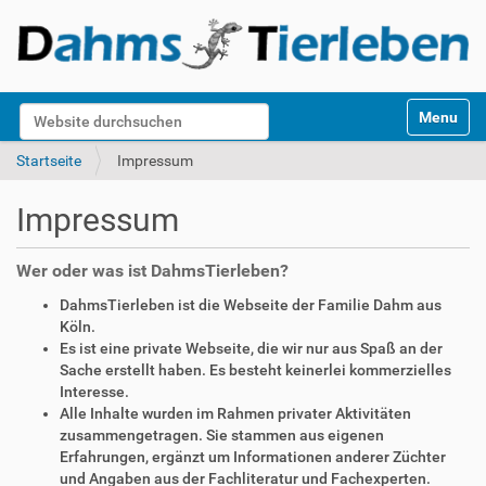
S
Website durchsuchen
Toggle na
e
k
Erweiterte Suche…
Startseite
Impressum
t
i
Impressum
o
n
e
Wer oder was ist DahmsTierleben?
n
DahmsTierleben ist die Webseite der Familie Dahm aus
Köln.
Es ist eine private Webseite, die wir nur aus Spaß an der
Sache erstellt haben. Es besteht keinerlei kommerzielles
Interesse.
Alle Inhalte wurden im Rahmen privater Aktivitäten
zusammengetragen. Sie stammen aus eigenen
Erfahrungen, ergänzt um Informationen anderer Züchter
und Angaben aus der Fachliteratur und Fachexperten.