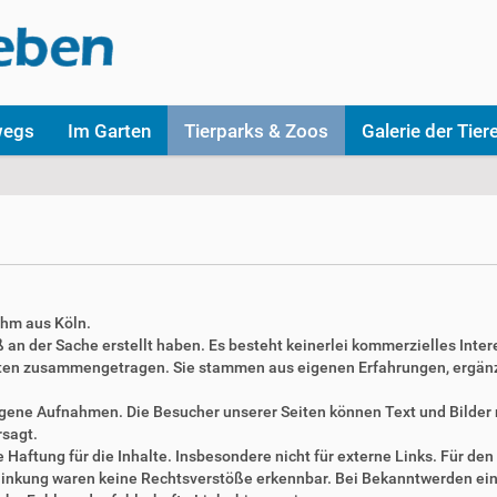
wegs
Im Garten
Tierparks & Zoos
Galerie der Tier
ahm aus Köln.
aß an der Sache erstellt haben. Es besteht keinerlei kommerzielles Inter
täten zusammengetragen. Sie stammen aus eigenen Erfahrungen, ergän
 eigene Aufnahmen. Die Besucher unserer Seiten können Text und Bilde
rsagt.
Haftung für die Inhalte. Insbesondere nicht für externe Links. Für den 
erlinkung waren keine Rechtsverstöße erkennbar. Bei Bekanntwerden ei