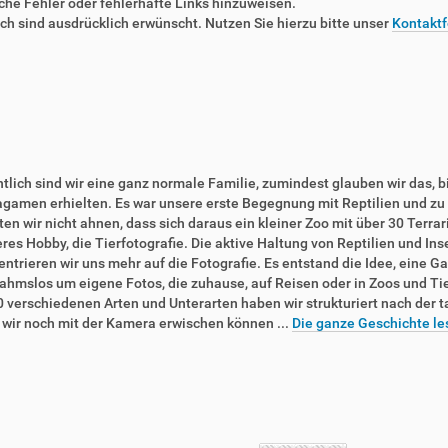
liche Fehler oder fehlerhafte Links hinzuweisen.
 sind ausdrücklich erwünscht. Nutzen Sie hierzu bitte unser
Kontaktf
tlich sind wir eine ganz normale Familie, zumindest glauben wir das, b
agamen erhielten. Es war unsere erste Begegnung mit Reptilien und zu 
en wir nicht ahnen, dass sich daraus ein kleiner Zoo mit über 30 Terra
res Hobby, die Tierfotografie. Die aktive Haltung von Reptilien und In
ntrieren wir uns mehr auf die Fotografie. Es entstand die Idee, eine Ga
ahmslos um eigene Fotos, die zuhause, auf Reisen oder in Zoos und T
0 verschiedenen Arten und Unterarten haben wir strukturiert nach der 
e wir noch mit der Kamera erwischen können ...
Die ganze Geschichte le