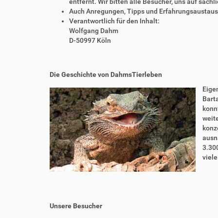
entfernt. Wir bitten alle Besucher, uns auf sach
Auch Anregungen, Tipps und Erfahrungsaustausch
Verantwortlich für den Inhalt:
Wolfgang Dahm
D-50997 Köln
Die Geschichte von DahmsTierleben
Eigen
Bart
konnt
weite
konze
ausn
3.30
viel
Unsere Besucher