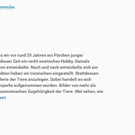
ormular
.
is wir vor rund 35 Jahren ein Pärchen junger
dieser Zeit ein recht exotisches Hobby. Damals
rien entwickelte. Nach und nach entwickelte sich ein
sekten haben wir inzwischen eingestellt. Stattdessen
lerie der Tiere anzulegen. Dabei handelt es sich
ierparks aufgenommen wurden. Bilder von mehr als
taxonomischen Zugehörigkeit der Tiere. Mal sehen, wie
sen