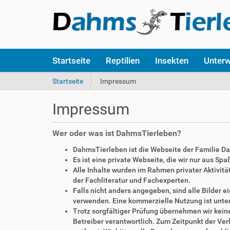
S
Startseite
Reptilien
Insekten
Unter
e
k
S
Startseite
Impressum
t
i
i
e
Impressum
o
s
n
i
e
n
Wer oder was ist DahmsTierleben?
n
d
DahmsTierleben ist die Webseite der Familie D
h
Es ist eine private Webseite, die wir nur aus Sp
i
Alle Inhalte wurden im Rahmen privater Aktivi
e
der Fachliteratur und Fachexperten.
r
Falls nicht anders angegeben, sind alle Bilder
:
verwenden. Eine kommerzielle Nutzung ist unte
Trotz sorgfältiger Prüfung übernehmen wir keine 
Betreiber verantwortlich. Zum Zeitpunkt der V